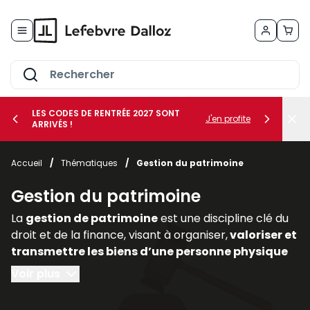
Allez au contenu
LES CODES DE RENTRÉE 2027 SONT
J'en profite
ARRIVÉS !
her le sous-menu Vos métiers
Accueil
/
Thématiques
/
Gestion du patrimoine
her le sous-menu Vos besoins
Gestion du patrimoine
La
gestion de patrimoine
est une discipline clé du
droit et de la finance, visant à organiser,
valoriser et
transmettre les biens d’une personne physique
ou morale
. Elle englobe des
dimensions civiles,
Voir plus
fiscales, financières et immobilières,
nécessitant
une approche transversale. Dans un contexte