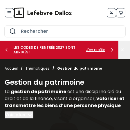
Allez au contenu
LES CODES DE RENTRÉE 2027 SONT
J'en profite
ARRIVÉS !
her le sous-menu Vos métiers
Accueil
/
Thématiques
/
Gestion du patrimoine
her le sous-menu Vos besoins
Gestion du patrimoine
La
gestion de patrimoine
est une discipline clé du
droit et de la finance, visant à organiser,
valoriser et
transmettre les biens d’une personne physique
ou morale
. Elle englobe des
dimensions civiles,
Voir plus
fiscales, financières et immobilières,
nécessitant
une approche transversale. Dans un contexte