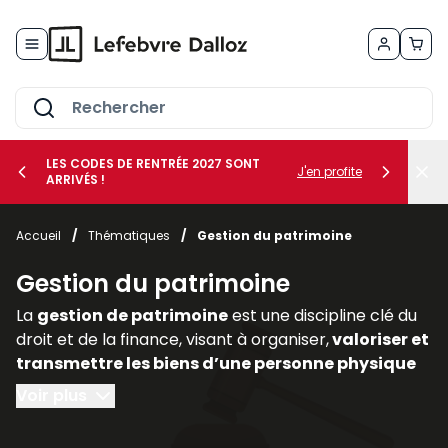
Allez au contenu
LES CODES DE RENTRÉE 2027 SONT
J'en profite
ARRIVÉS !
her le sous-menu Vos métiers
Accueil
/
Thématiques
/
Gestion du patrimoine
her le sous-menu Vos besoins
Gestion du patrimoine
La
gestion de patrimoine
est une discipline clé du
droit et de la finance, visant à organiser,
valoriser et
transmettre les biens d’une personne physique
ou morale
. Elle englobe des
dimensions civiles,
Voir plus
fiscales, financières et immobilières,
nécessitant
une approche transversale. Dans un contexte