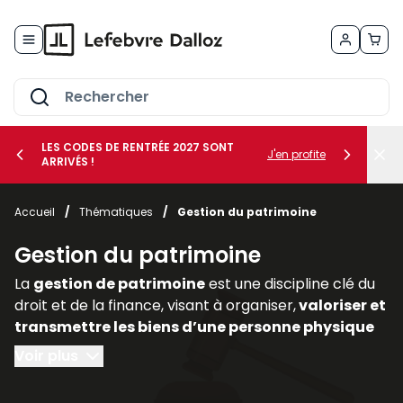
Allez au contenu
LES CODES DE RENTRÉE 2027 SONT
J'en profite
ARRIVÉS !
her le sous-menu Vos métiers
Accueil
/
Thématiques
/
Gestion du patrimoine
her le sous-menu Vos besoins
Gestion du patrimoine
La
gestion de patrimoine
est une discipline clé du
droit et de la finance, visant à organiser,
valoriser et
transmettre les biens d’une personne physique
ou morale
. Elle englobe des
dimensions civiles,
Voir plus
fiscales, financières et immobilières,
nécessitant
une approche transversale. Dans un contexte