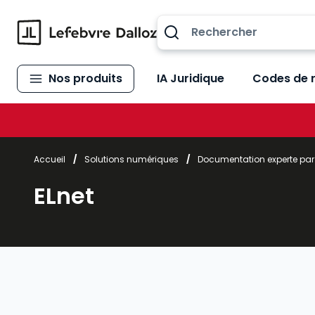
Allez au contenu
Nos produits
IA Juridique
Codes de 
Accueil
/
Solutions numériques
/
Documentation experte pa
ELnet