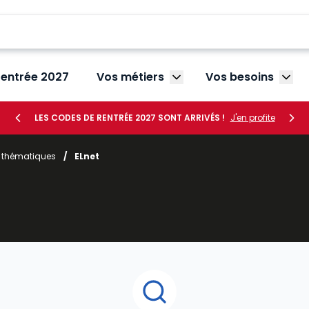
rentrée 2027
Vos métiers
Vos besoins
Afficher le sous-menu V
Affic
LES CODES DE RENTRÉE 2027 SONT ARRIVÉS !
J'en profite
r thématiques
/
ELnet