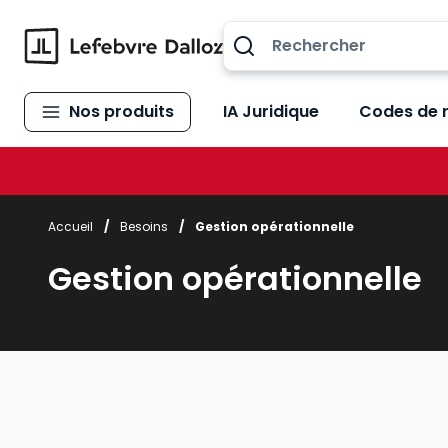
Allez au contenu
Nos produits
IA Juridique
Codes de 
Accueil
/
Besoins
/
Gestion opérationnelle
Gestion opérationnelle