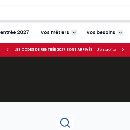
rentrée 2027
Vos métiers
Vos besoins
Afficher le sous-menu V
Affic
LES CODES DE RENTRÉE 2027 SONT ARRIVÉS !
J'en profite