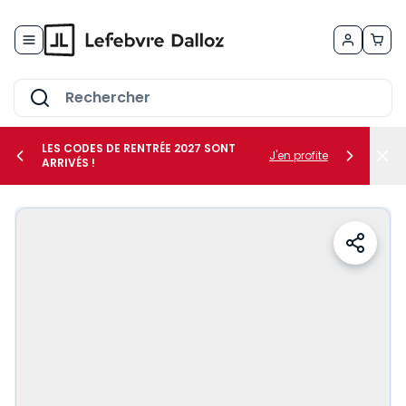
Allez au contenu
LES CODES DE RENTRÉE 2027 SONT
J'en profite
ARRIVÉS !
her le sous-menu Vos métiers
her le sous-menu Vos besoins