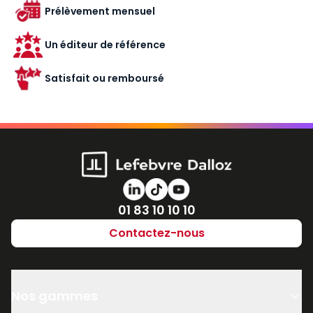
Prélèvement mensuel
Un éditeur de référence
Satisfait ou remboursé
Numéro de téléphone
01 83 10 10 10
Contactez-nous
Nos gammes