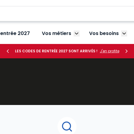
rentrée 2027
Vos métiers
Vos besoins
Afficher le sous-menu V
Affic
LES CODES DE RENTRÉE 2027 SONT ARRIVÉS !
J'en profite