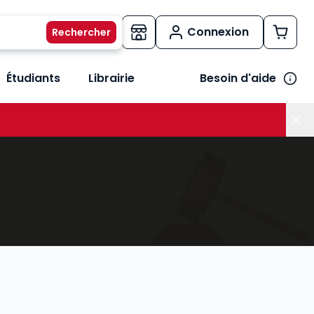
Connexion
Étudiants
Librairie
Besoin d'aide
os métiers
her le sous-menu Vos besoins