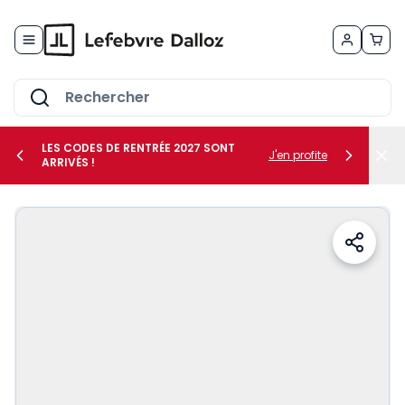
Allez au contenu
LES CODES DE RENTRÉE 2027 SONT
J'en profite
ARRIVÉS !
her le sous-menu Vos métiers
her le sous-menu Vos besoins