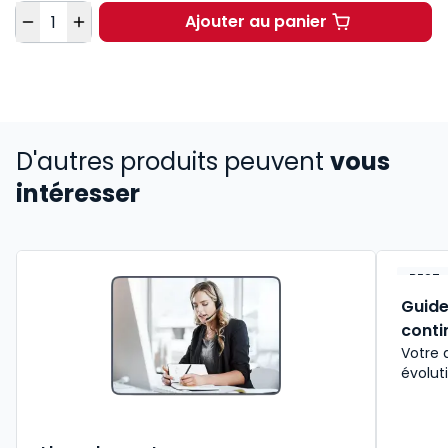
Quantité
Ajouter au panier
Dalloz Actualité à 40
D'autres produits peuvent
vous
intéresser
BEST-
Guide
conti
Votre 
évolut