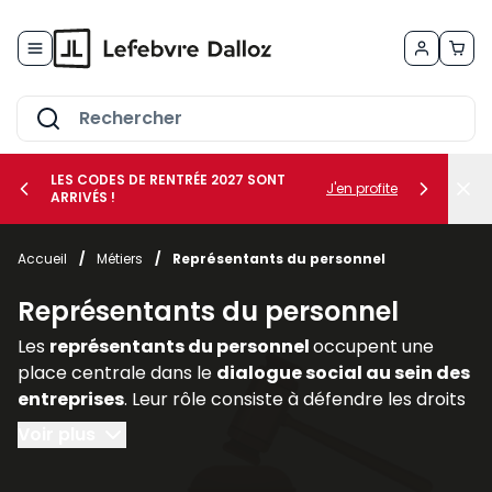
Allez au contenu
LES CODES DE RENTRÉE 2027 SONT
J'en profite
ARRIVÉS !
her le sous-menu Vos métiers
Accueil
/
Métiers
/
Représentants du personnel
her le sous-menu Vos besoins
Représentants du personnel
Les
représentants du personnel
occupent une
place centrale dans le
dialogue social au sein des
entreprises
. Leur rôle consiste à défendre les droits
et intérêts des salariés, à relayer leurs
Voir plus
préoccupations auprès de la direction et à
participer activement aux discussions relatives aux