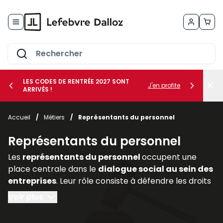
Allez au contenu
LES CODES DE RENTRÉE 2027 SONT
J'en profite
ARRIVÉS !
her le sous-menu Vos métiers
Accueil
/
Métiers
/
Représentants du personnel
her le sous-menu Vos besoins
Représentants du personnel
Les
représentants du personnel
occupent une
place centrale dans le
dialogue social au sein des
entreprises
. Leur rôle consiste à défendre les droits
et intérêts des salariés, à relayer leurs
Voir plus
préoccupations auprès de la direction et à
participer activement aux discussions relatives aux