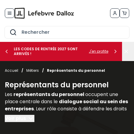
Allez au contenu
LES CODES DE RENTRÉE 2027 SONT
J'en profite
ARRIVÉS !
her le sous-menu Vos métiers
Accueil
/
Métiers
/
Représentants du personnel
her le sous-menu Vos besoins
Représentants du personnel
Les
représentants du personnel
occupent une
place centrale dans le
dialogue social au sein des
entreprises
. Leur rôle consiste à défendre les droits
et intérêts des salariés, à relayer leurs
Voir plus
préoccupations auprès de la direction et à
participer activement aux discussions relatives aux