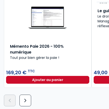
BEST-
Le gu
Le droi
Manage
réflex
Mémento Paie 2026 - 100%
numérique
Tout pour bien gérer la paie !
TTC
169,20 €
49,00
Ajouter au panier
Mémento Paie 2026 - 100% numéri