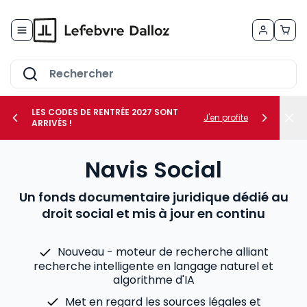
Allez au contenu
LES CODES DE RENTRÉE 2027 SONT
J'en profite
ARRIVÉS !
her le sous-menu Vos métiers
Navis Social
her le sous-menu Vos besoins
Un fonds documentaire juridique dédié au
droit social et mis à jour en continu
Nouveau - moteur de recherche alliant
recherche intelligente en langage naturel et
algorithme d'IA
Met en regard les sources légales et