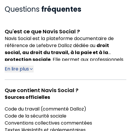
Questions
fréquentes
Qu'est ce que Navis Social ?
Navis Social est la plateforme documentaire de
référence de Lefebvre Dalloz dédiée au
droit
social, au droit du travail, à la paie et à la
protection sociale
. Elle permet aux professionnels
d'accéder à la réglementation, à la jurisprudence, à
En lire plus
la doctrine et à des outils pratiques dans un
environnement unique.
Que contient Navis Social ?
Sources officielles
Code du travail (commenté Dalloz)
Code de la sécurité sociale
Conventions collectives commentées
Textes législatifs et réglementaires