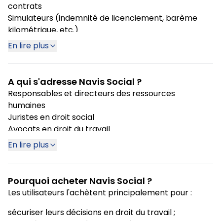
contrats
Simulateurs (indemnité de licenciement, barème
kilométrique, etc.)
Indices et taux sociaux
En lire plus
Service de renseignement juridique et Appel Expert
selon les offres
A qui s'adresse Navis Social ?
Responsables et directeurs des ressources
humaines
Juristes en droit social
Avocats en droit du travail
Experts-comptables et gestionnaires de paie
En lire plus
Représentants du personnel et CSE
Directions générales confrontées aux enjeux sociaux
Pourquoi acheter Navis Social ?
Les utilisateurs l'achètent principalement pour :
sécuriser leurs décisions en droit du travail ;