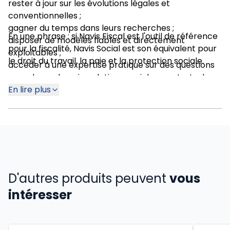
rester à jour sur les évolutions légales et
conventionnelles ;
gagner du temps dans leurs recherches ;
En une phrase : si Navis Fiscal est l'outil de référence
disposer de modèles fiables et directement
pour la fiscalité, Navis Social est son équivalent pour
exploitables ;
le droit du travail, la paie et la protection sociale.
accéder à une expertise pratique sur des questions
complexes de paie, relations sociales, contrats de
travail ou protection sociale.
En lire plus
D'autres produits peuvent
vous
intéresser