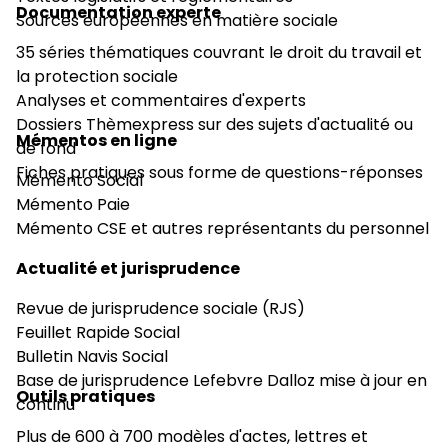
Documentation experte
Sources européennes en matière sociale
35 séries thématiques couvrant le droit du travail et
la protection sociale
Analyses et commentaires d'experts
Dossiers Thèmexpress sur des sujets d'actualité ou
Mémentos en ligne
de fond
Fiches pratiques sous forme de questions-réponses
Mémento Social
Mémento Paie
Mémento CSE et autres représentants du personnel
Actualité et jurisprudence
Revue de jurisprudence sociale (RJS)
Feuillet Rapide Social
Bulletin Navis Social
Base de jurisprudence Lefebvre Dalloz mise à jour en
Outils pratiques
continu
Plus de 600 à 700 modèles d'actes, lettres et