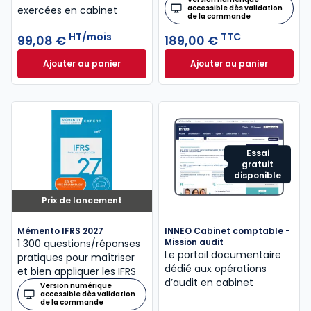
accessible dès validation
exercées en cabinet
de la commande
HT/mois
TTC
99,08 €
189,00 €
Ajouter au panier
Ajouter au panier
INNEO Cabinet comptable - Missions comptables et
Mémento Intégrati
Essai
gratuit
disponible
Prix de lancement
Mémento IFRS 2027
INNEO Cabinet comptable -
Mission audit
1 300 questions/réponses
Le portail documentaire
pratiques pour maîtriser
dédié aux opérations
et bien appliquer les IFRS
d’audit en cabinet
Version numérique
accessible dès validation
de la commande