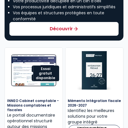
Votre productivité décuplée en un clin d’oeil
Vos processus juridiques et administratifs simplifiés
Vos équipes et structures protégées en toute
conformité
Découvrir
Essai
gratuit
disponible
INNEO Cabinet comptable -
Mémento Intégration fiscale
Missions comptables et
2026-2027
fiscales
Identifiez les meilleures
Le portail documentaire
solutions pour votre
opérationnel structuré
groupe intégré
autour des missions
Version numérique