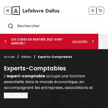
Allez au contenu
LES CODES DE RENTRÉE 2027 SONT
J'en profite
ARRIVÉS !
her le sous-menu Vos métiers
Accueil
/
Métiers
/
Experts-Comptables
her le sous-menu Vos besoins
Experts-Comptables
L
’expert-comptable
occupe une fonction
essentielle dans le monde économique, en
accompagnant les entreprises, associations et
professions libérales dans la
gestion de leurs
Voir plus
obligations comptables, fiscales, sociales et
financières
. Son rôle ne se limite pas à la tenue des