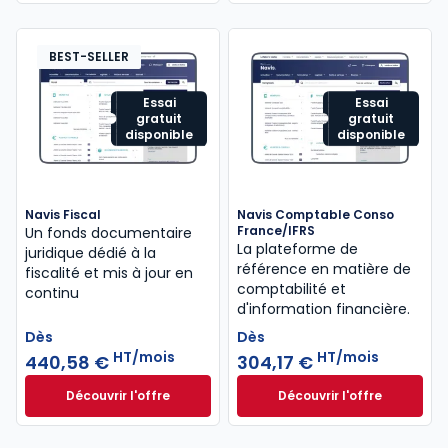
BEST-SELLER
Essai
Essai
gratuit
gratuit
disponible
disponible
Navis Fiscal
Navis Comptable Conso
France/IFRS
Un fonds documentaire
La plateforme de
juridique dédié à la
référence en matière de
fiscalité et mis à jour en
comptabilité et
continu
d'information financière.
Dès
Dès
HT/mois
HT/mois
440,58 €
304,17 €
Découvrir l'offre
Découvrir l'offre
Navis Fiscal à partir de
Navis Comptable C
Dès
Dès
440,58 €
HT/mois
304,17 €
HT/mois