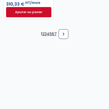
HT/mois
310,33 €
Ajouter au panier
INNEO Cabinet comptable - Pack 6 missions à 310,
1
2
3
4
5
6
7