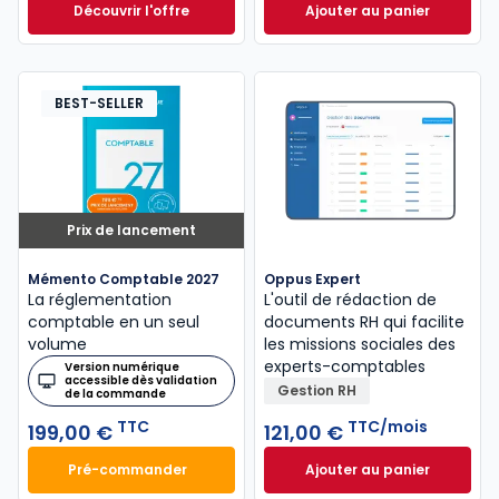
Découvrir l'offre
Ajouter au panier
GenIA-L Expert-comptable à partir de
Mémento Fiscal 20
Dès
320,00 €
HT
BEST-SELLER
Prix de lancement
Mémento Comptable 2027
Oppus Expert
La réglementation
L'outil de rédaction de
comptable en un seul
documents RH qui facilite
volume
les missions sociales des
experts-comptables
Version numérique
accessible dès validation
Gestion RH
de la commande
TTC
TTC/mois
199,00 €
121,00 €
Pré-commander
Ajouter au panier
Mémento Comptable 2027 à 199,00 € TTC
Oppus Expert à 12