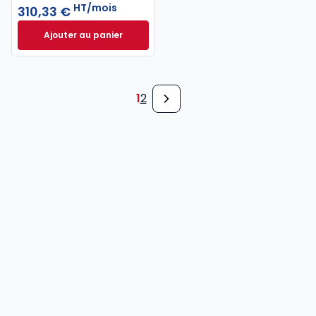
HT/mois
310,33 €
Ajouter au panier
INNEO Cabinet comptable - Pack 6 missions à 310,
1
2