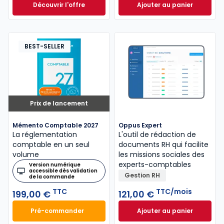
Découvrir l'offre
Ajouter au panier
GenIA-L Expert-comptable à partir de
Mémento Fiscal 20
Dès
320,00 €
HT
BEST-SELLER
Prix de lancement
Mémento Comptable 2027
Oppus Expert
La réglementation
L'outil de rédaction de
comptable en un seul
documents RH qui facilite
volume
les missions sociales des
experts-comptables
Version numérique
accessible dès validation
Gestion RH
de la commande
TTC
TTC/mois
199,00 €
121,00 €
Pré-commander
Ajouter au panier
Mémento Comptable 2027 à 199,00 € TTC
Oppus Expert à 12