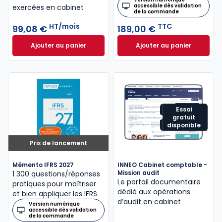
accessible dès validation
exercées en cabinet
de la commande
HT/mois
TTC
99,08 €
189,00 €
Ajouter au panier
Ajouter au panier
INNEO Cabinet comptable - Missions comptables et
Mémento Intégrati
Essai
gratuit
disponible
Prix de lancement
Mémento IFRS 2027
INNEO Cabinet comptable -
Mission audit
1 300 questions/réponses
Le portail documentaire
pratiques pour maîtriser
dédié aux opérations
et bien appliquer les IFRS
d’audit en cabinet
Version numérique
accessible dès validation
de la commande