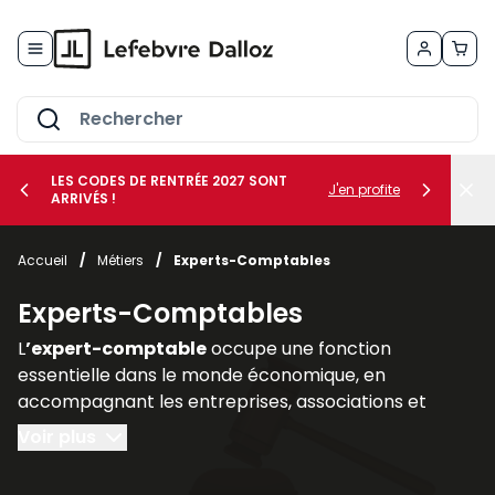
Allez au contenu
LES CODES DE RENTRÉE 2027 SONT
J'en profite
ARRIVÉS !
her le sous-menu Vos métiers
Accueil
/
Métiers
/
Experts-Comptables
her le sous-menu Vos besoins
Experts-Comptables
L
’expert-comptable
occupe une fonction
essentielle dans le monde économique, en
accompagnant les entreprises, associations et
professions libérales dans la
gestion de leurs
Voir plus
obligations comptables, fiscales, sociales et
financières
. Son rôle ne se limite pas à la tenue des