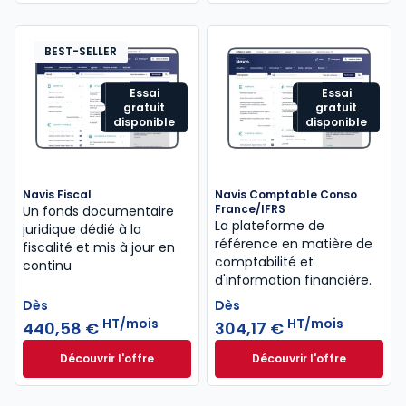
BEST-SELLER
Essai
Essai
gratuit
gratuit
disponible
disponible
Navis Fiscal
Navis Comptable Conso
France/IFRS
Un fonds documentaire
La plateforme de
juridique dédié à la
référence en matière de
fiscalité et mis à jour en
comptabilité et
continu
d'information financière.
Dès
Dès
HT/mois
HT/mois
440,58 €
304,17 €
Découvrir l'offre
Découvrir l'offre
Navis Fiscal à partir de
Navis Comptable C
Dès
Dès
440,58 €
HT/mois
304,17 €
HT/mois