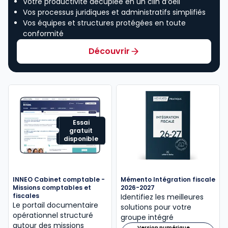
Votre productivité décuplée en un clin d’oeil
Vos processus juridiques et administratifs simplifiés
Vos équipes et structures protégées en toute
conformité
Découvrir
Essai
gratuit
disponible
INNEO Cabinet comptable -
Mémento Intégration fiscale
Missions comptables et
2026-2027
fiscales
Identifiez les meilleures
Le portail documentaire
solutions pour votre
opérationnel structuré
groupe intégré
autour des missions
Version numérique