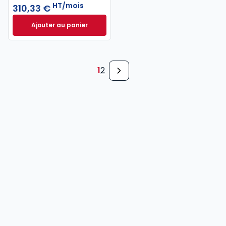
HT/mois
310,33 €
Ajouter au panier
INNEO Cabinet comptable - Pack 6 missions à 310,
1
2