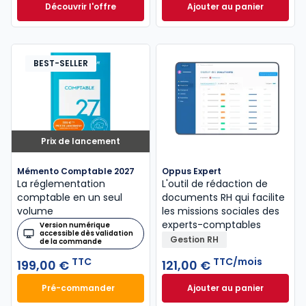
Découvrir l'offre
Ajouter au panier
GenIA-L Expert-comptable à partir de
Mémento Fiscal 20
Dès
320,00 €
HT
BEST-SELLER
Prix de lancement
Mémento Comptable 2027
Oppus Expert
La réglementation
L'outil de rédaction de
comptable en un seul
documents RH qui facilite
volume
les missions sociales des
experts-comptables
Version numérique
accessible dès validation
Gestion RH
de la commande
TTC
TTC/mois
199,00 €
121,00 €
Pré-commander
Ajouter au panier
Mémento Comptable 2027 à 199,00 € TTC
Oppus Expert à 12