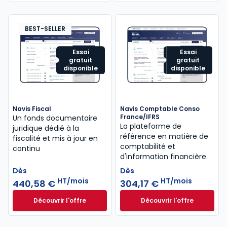
BEST-SELLER
Essai
Essai
gratuit
gratuit
disponible
disponible
Navis Fiscal
Navis Comptable Conso
France/IFRS
Un fonds documentaire
La plateforme de
juridique dédié à la
référence en matière de
fiscalité et mis à jour en
comptabilité et
continu
d'information financière.
Dès
Dès
HT/mois
HT/mois
440,58 €
304,17 €
Découvrir l'offre
Découvrir l'offre
Navis Fiscal à partir de
Navis Comptable C
Dès
Dès
440,58 €
HT/mois
304,17 €
HT/mois