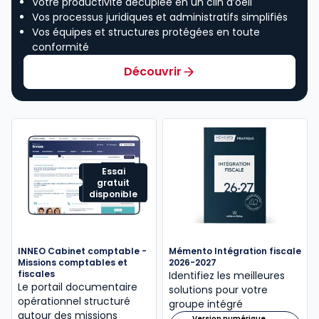
Votre productivité décuplée en un clin d’oeil
Vos processus juridiques et administratifs simplifiés
Vos équipes et structures protégées en toute
conformité
Découvrir
Essai
gratuit
disponible
INNEO Cabinet comptable -
Mémento Intégration fiscale
Missions comptables et
2026-2027
fiscales
Identifiez les meilleures
Le portail documentaire
solutions pour votre
opérationnel structuré
groupe intégré
autour des missions
Version numérique