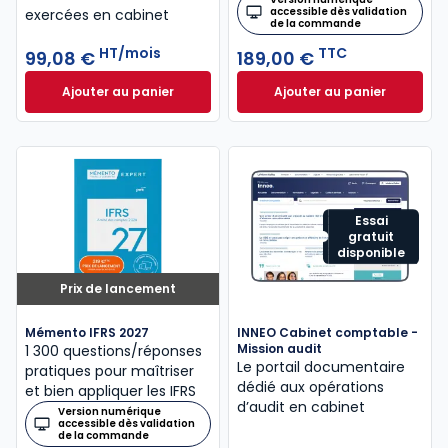
accessible dès validation
exercées en cabinet
de la commande
HT/mois
TTC
99,08 €
189,00 €
Ajouter au panier
Ajouter au panier
INNEO Cabinet comptable - Missions comptables et
Mémento Intégrati
Essai
gratuit
disponible
Prix de lancement
Mémento IFRS 2027
INNEO Cabinet comptable -
Mission audit
1 300 questions/réponses
Le portail documentaire
pratiques pour maîtriser
dédié aux opérations
et bien appliquer les IFRS
d’audit en cabinet
Version numérique
accessible dès validation
de la commande