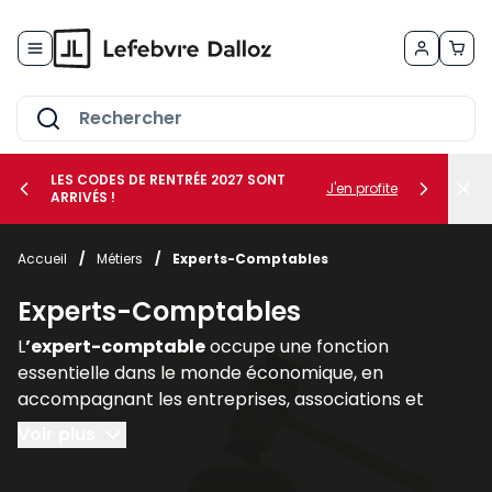
Allez au contenu
LES CODES DE RENTRÉE 2027 SONT
J'en profite
ARRIVÉS !
her le sous-menu Vos métiers
Accueil
/
Métiers
/
Experts-Comptables
her le sous-menu Vos besoins
Experts-Comptables
L
’expert-comptable
occupe une fonction
essentielle dans le monde économique, en
accompagnant les entreprises, associations et
professions libérales dans la
gestion de leurs
Voir plus
obligations comptables, fiscales, sociales et
financières
. Son rôle ne se limite pas à la tenue des