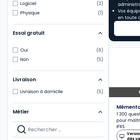
Logiciel
2
administra
Vos équip
Physique
1
en toute 
Essai gratuit
Oui
6
Non
5
Livraison
Livraison à domicile
5
Mémento
Métier
1 300 ques
pour maîtri
IFRS
Versio
dès v