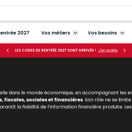
rentrée 2027
Vos métiers
Vos besoins
Afficher le sous-menu V
Affic
LES CODES DE RENTRÉE 2027 SONT ARRIVÉS !
J'en profite
lle dans le monde économique, en accompagnant les entre
 fiscales, sociales et financières
. Son rôle ne se limit
arantit la fiabilité de l’information financière produite. 
mentée, dont l’exercice est encadré par l’
Ordre des e
sée en matière d’expertise comptable, en intégrant les
év
outils précieux pour appréhender les missions, la formation