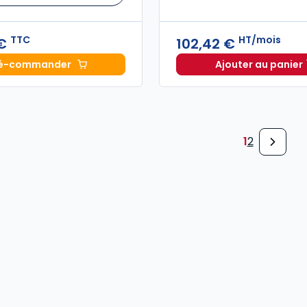
TTC
HT/mois
 €
102,42 €
é-commander
Ajouter au panier
Mémento IFRS 2027 à 219,00 € TTC
INNEO Ca
1
2