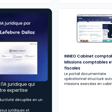
INNEO Cabinet comptab
Missions comptables e
fiscales
Le portail documentaire
opérationnel structuré aut
, l'IA juridique qui
missions exercées en cabi
tre expertise
ductivité décuplée en un
sus juridiques et