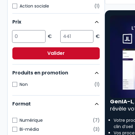
Action sociale
1
Affaires
1
Prix
Droit civil
1
Droit public
1
ESG/Compliance
1
Environnement
1
Valider
Immobilier
1
Produits en promotion
Non
1
GenIA-L
Format
révèle vo
Numérique
7
Votre pro
clin d’oeil
Bi-média
3
Vos proces