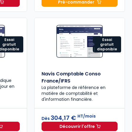
Pré-commander
Fiscal 2026 à 215,00 € TTC
T
Mémento Comptable 202
Essai
Essai
gratuit
gratuit
disponible
disponible
Navis Comptable Conso
idique
France/IFRS
 jour en
La plateforme de référence en
matière de comptabilité et
d'information financière.
s
HT/mois
304,17 €
Dès
Découvrir l'offre
scal à partir de
Dès
440,58 €
HT/mois
Navis Comptable Conso 