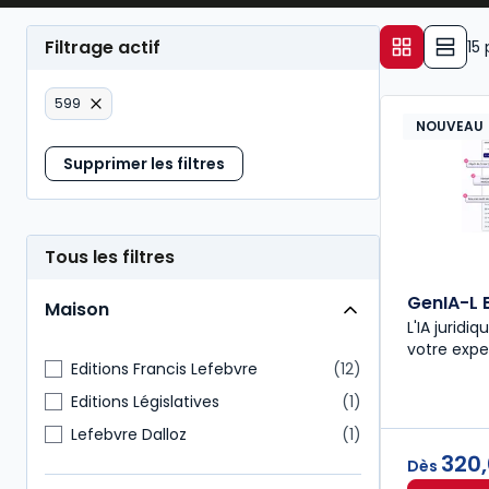
Filtrage actif
15
599
NOUVEAU
Supprimer les filtres
Tous les filtres
GenIA-L 
Maison
L'IA juridiq
votre expe
Editions Francis Lefebvre
12
Editions Législatives
1
Lefebvre Dalloz
1
320
Dès