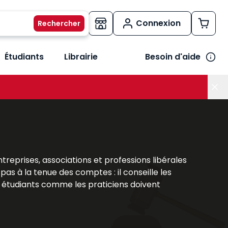
Connexion
Étudiants
Librairie
Besoin d'aide
os métiers
her le sous-menu Vos besoins
prises, associations et professions libérales
e pas à la tenue des comptes : il conseille les
Les étudiants comme les praticiens doivent
xperts-comptables
. Les
ouvrages Lefebvre
olutions législatives, fiscales et numériques
 et les enjeux de cette activité stratégique.