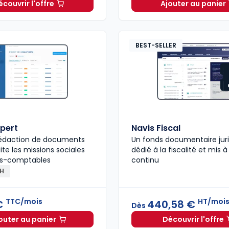
écouvrir l'offre
Ajouter au panier
GenIA-L Expert-comptable à partir de
Dès
320,00 €
Mémento 
H
BEST-SELLER
pert
Navis Fiscal
 rédaction de documents
Un fonds documentaire jur
lite les missions sociales
dédié à la fiscalité et mis à
ts-comptables
continu
RH
TTC/mois
HT/moi
 €
440,58 €
Dès
outer au panier
Découvrir l'offre
Oppus Expert à 121,00 €
TTC/mois
Navis Fi