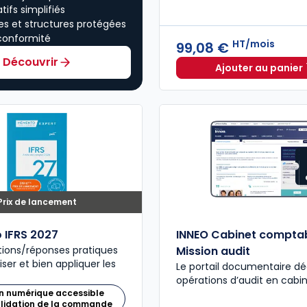
tifs simplifiés
es et structures protégées
conformité
HT/mois
99,08 €
Découvrir
Ajouter au panier
INNEO Ca
Prix de lancement
 IFRS 2027
INNEO Cabinet comptab
tions/réponses pratiques
Mission audit
ser et bien appliquer les
Le portail documentaire dé
opérations d’audit en cabi
n numérique accessible
alidation de la commande