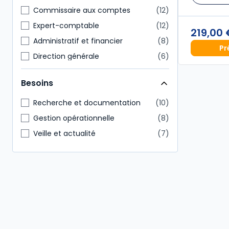
Commissaire aux comptes
12
Expert-comptable
12
219,00
Administratif et financier
8
Pr
Direction générale
6
Avocat et prof judiciaires
5
Besoins
Enseignants
4
Notaire
4
Recherche et documentation
10
Autres
3
Gestion opérationnelle
8
Étudiants
3
Veille et actualité
7
Conseiller en gestion patrimoine
2