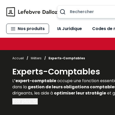
Allez au contenu
Nos produits
IA Juridique
Codes de 
Accueil
/
Métiers
/
Experts-Comptables
Experts-Comptables
L
’expert-comptable
occupe une fonction essentie
dans la
gestion de leurs obligations comptables,
dirigeants, les aide à
optimiser leur stratégie
et g
comprendre l’importance de cette profession régle
Voir plus
Dalloz
offrent une
expertise reconnue
et actuali
qui transforment la profession. Ils constituent des 