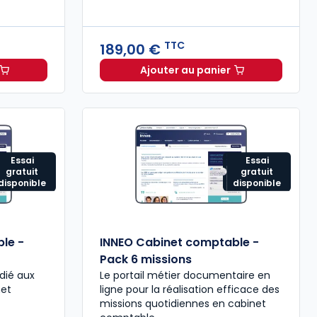
TTC
189,00 €
Ajouter au panier
binet comptable - Missions comptables et fiscales à 99,08
Mémento Intégration fi
Essai
Essai
gratuit
gratuit
disponible
disponible
le -
INNEO Cabinet comptable -
Pack 6 missions
dié aux
Le portail métier documentaire en
net
ligne pour la réalisation efficace des
missions quotidiennes en cabinet