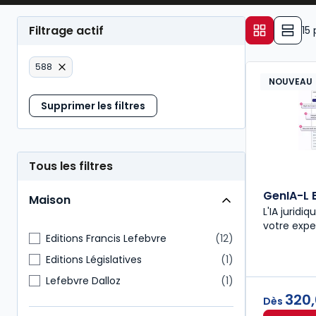
Filtrage actif
15
588
NOUVEAU
Supprimer les filtres
Tous les filtres
GenIA-L 
Maison
L'IA juridiq
votre expe
Editions Francis Lefebvre
12
Editions Législatives
1
Lefebvre Dalloz
1
320
Dès