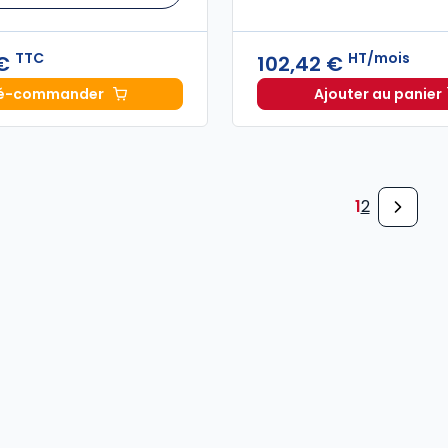
TTC
HT/mois
 €
102,42 €
é-commander
Ajouter au panier
Mémento IFRS 2027 à 219,00 € TTC
INNEO Ca
1
2