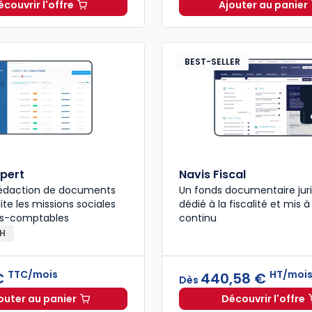
écouvrir l'offre
Ajouter au panier
GenIA-L Expert-comptable à partir de
Dès
320,00 €
Mémento 
H
BEST-SELLER
pert
Navis Fiscal
 rédaction de documents
Un fonds documentaire jur
lite les missions sociales
dédié à la fiscalité et mis à
ts-comptables
continu
RH
TTC/mois
HT/moi
 €
440,58 €
Dès
outer au panier
Découvrir l'offre
Oppus Expert à 121,00 €
TTC/mois
Navis Fi