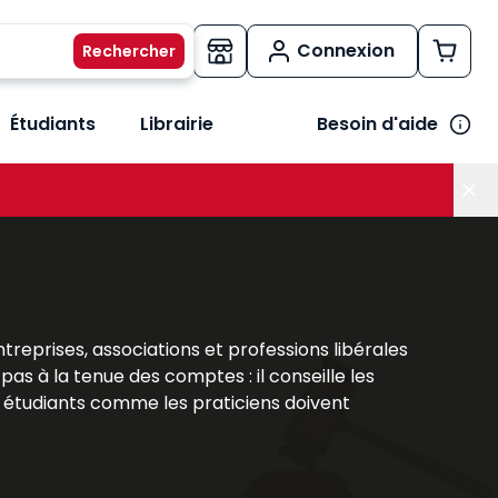
Connexion
Étudiants
Librairie
Besoin d'aide
os métiers
her le sous-menu Vos besoins
prises, associations et professions libérales
e pas à la tenue des comptes : il conseille les
Les étudiants comme les praticiens doivent
xperts-comptables
. Les
ouvrages Lefebvre
olutions législatives, fiscales et numériques
 et les enjeux de cette activité stratégique.