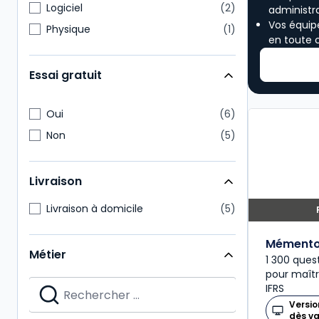
Logiciel
2
administra
Vos équip
Physique
1
en toute 
Essai gratuit
Oui
6
Non
5
Livraison
Livraison à domicile
5
Mémento
Métier
1 300 ques
pour maîtri
IFRS
Versio
dès v