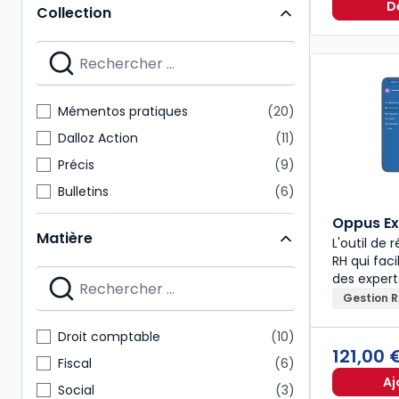
D
Collection
Mémentos pratiques
20
Dalloz Action
11
Précis
9
Bulletins
6
Thèmes et commentaires
6
Oppus Ex
Matière
L'outil de
Dossiers pratiques
5
RH qui faci
Revues d'actualité
5
des exper
Autres brochés
4
Gestion 
Cours
4
Droit comptable
10
Mémentos experts
4
121,00
Fiscal
6
Aj
Social
3