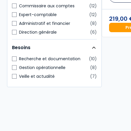
Commissaire aux comptes
12
Expert-comptable
12
219,00
Administratif et financier
8
Pr
Direction générale
6
Avocat et prof judiciaires
5
Besoins
Enseignants
4
Notaire
4
Recherche et documentation
10
Autres
3
Gestion opérationnelle
8
Étudiants
3
Veille et actualité
7
Conseiller en gestion patrimoine
2