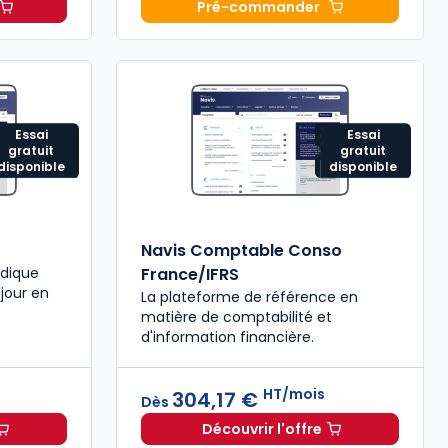
Pré-commander
Fiscal 2026 à 215,00 € TTC
T
Mémento Comptable 202
Essai
Essai
gratuit
gratuit
disponible
disponible
Navis Comptable Conso
idique
France/IFRS
 jour en
La plateforme de référence en
matière de comptabilité et
d'information financière.
s
HT/mois
304,17 €
Dès
Découvrir l'offre
scal à partir de
Dès
440,58 €
HT/mois
Navis Comptable Conso 