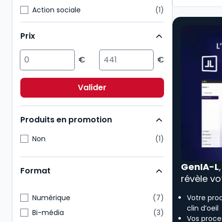
Action sociale
1
Affaires
1
Prix
Droit civil
1
Droit public
1
ESG/Compliance
1
Environnement
1
Valider
Immobilier
1
Produits en promotion
Non
1
GenIA-L
Format
révèle vo
Numérique
7
Votre pro
clin d’oeil
Bi-média
3
Vos proces