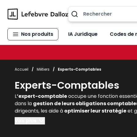
Allez au contenu
Nos produits
IA Juridique
Codes de 
Accueil
/
Métiers
/
Experts-Comptables
Experts-Comptables
L
’expert-comptable
occupe une fonction essentie
dans la
gestion de leurs obligations comptables,
dirigeants, les aide à
optimiser leur stratégie
et g
comprendre l’importance de cette profession régle
Voir plus
Dalloz
offrent une
expertise reconnue
et actuali
qui transforment la profession. Ils constituent des 