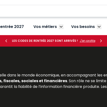
rentrée 2027
Vos métiers
Vos besoins
Afficher le sous-menu V
Affic
LES CODES DE RENTRÉE 2027 SONT ARRIVÉS !
J'en profite
lle dans le monde économique, en accompagnant les entre
 fiscales, sociales et financières
. Son rôle ne se limit
arantit la fiabilité de l’information financière produite. 
mentée, dont l’exercice est encadré par l’
Ordre des e
sée en matière d’expertise comptable, en intégrant les
év
outils précieux pour appréhender les missions, la formation