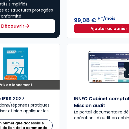
tifs simplifiés
es et structures protégées
conformité
HT/mois
99,08 €
Découvrir
Ajouter au panier
INNEO Ca
Prix de lancement
 IFRS 2027
INNEO Cabinet comptab
tions/réponses pratiques
Mission audit
ser et bien appliquer les
Le portail documentaire dé
opérations d’audit en cabi
n numérique accessible
alidation de la commande