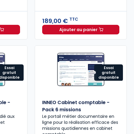
TTC
189,00 €
Ajouter au panier
binet comptable - Missions comptables et fiscales à 99,08
Mémento Intégration fi
Essai
Essai
gratuit
gratuit
disponible
disponible
le -
INNEO Cabinet comptable -
Pack 6 missions
dié aux
Le portail métier documentaire en
net
ligne pour la réalisation efficace des
missions quotidiennes en cabinet