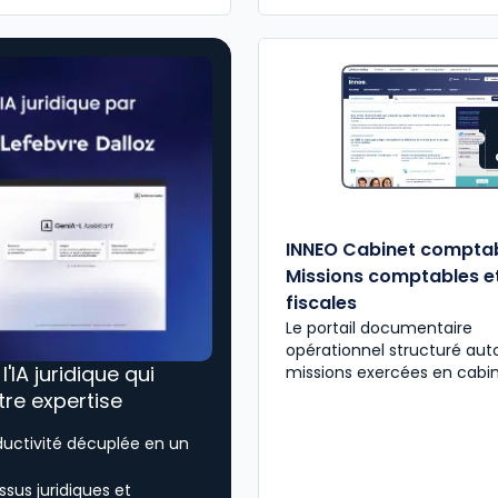
INNEO Cabinet comptab
Missions comptables e
fiscales
Le portail documentaire
opérationnel structuré aut
, l'IA juridique qui
missions exercées en cabi
tre expertise
ductivité décuplée en un
sus juridiques et