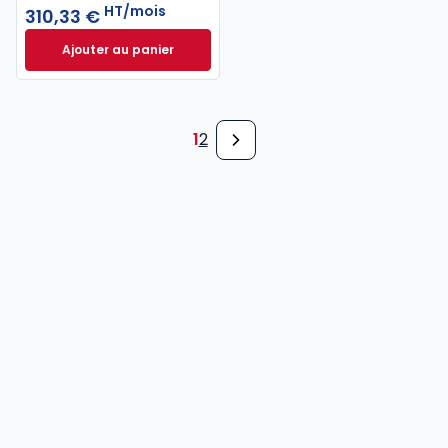
HT/mois
310,33 €
Ajouter au panier
INNEO Cabinet comptable - Pack 6 missions à 310,
1
2