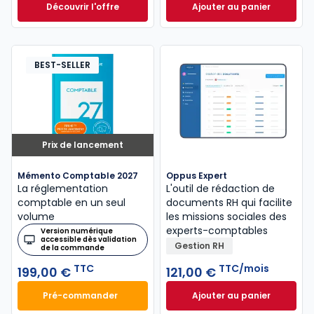
Découvrir l'offre
Ajouter au panier
GenIA-L Expert-comptable à partir de
Mémento Fiscal 20
Dès
320,00 €
HT
BEST-SELLER
Prix de lancement
Mémento Comptable 2027
Oppus Expert
La réglementation
L'outil de rédaction de
comptable en un seul
documents RH qui facilite
volume
les missions sociales des
experts-comptables
Version numérique
accessible dès validation
Gestion RH
de la commande
TTC
TTC/mois
199,00 €
121,00 €
Pré-commander
Ajouter au panier
Mémento Comptable 2027 à 199,00 € TTC
Oppus Expert à 12