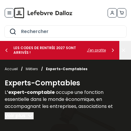
Allez au contenu
LES CODES DE RENTRÉE 2027 SONT
J'en profite
ARRIVÉS !
her le sous-menu Vos métiers
Accueil
/
Métiers
/
Experts-Comptables
her le sous-menu Vos besoins
Experts-Comptables
L
’expert-comptable
occupe une fonction
essentielle dans le monde économique, en
accompagnant les entreprises, associations et
professions libérales dans la
gestion de leurs
Voir plus
obligations comptables, fiscales, sociales et
financières
. Son rôle ne se limite pas à la tenue des