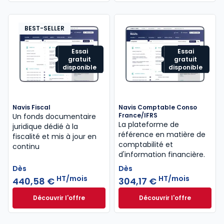
BEST-SELLER
Essai
Essai
gratuit
gratuit
disponible
disponible
Navis Fiscal
Navis Comptable Conso
France/IFRS
Un fonds documentaire
La plateforme de
juridique dédié à la
référence en matière de
fiscalité et mis à jour en
comptabilité et
continu
d'information financière.
Dès
Dès
HT/mois
HT/mois
440,58 €
304,17 €
Découvrir l'offre
Découvrir l'offre
Navis Fiscal à partir de
Navis Comptable C
Dès
Dès
440,58 €
HT/mois
304,17 €
HT/mois