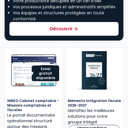
Votre productivité décuplée en un clin d’oeil
Vos processus juridiques et administratifs simplifiés
Vos équipes et structures protégées en toute
conformité
Découvrir
Essai
gratuit
disponible
INNEO Cabinet comptable -
Mémento Intégration fiscale
Missions comptables et
2026-2027
fiscales
Identifiez les meilleures
Le portail documentaire
solutions pour votre
opérationnel structuré
groupe intégré
autour des missions
Version numérique