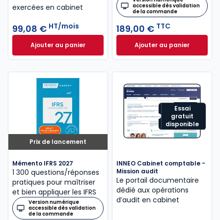
accessible dès validation
exercées en cabinet
de la commande
HT/mois
TTC
99,08 €
189,00 €
Ajouter au panier
Ajouter au panier
INNEO Cabinet comptable - Missions comptables et
Mémento Intégrati
Essai
gratuit
disponible
Prix de lancement
Mémento IFRS 2027
INNEO Cabinet comptable -
Mission audit
1 300 questions/réponses
Le portail documentaire
pratiques pour maîtriser
dédié aux opérations
et bien appliquer les IFRS
d’audit en cabinet
Version numérique
accessible dès validation
de la commande