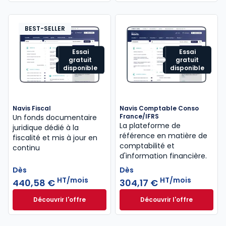
BEST-SELLER
Essai
Essai
gratuit
gratuit
disponible
disponible
Navis Fiscal
Navis Comptable Conso
France/IFRS
Un fonds documentaire
La plateforme de
juridique dédié à la
référence en matière de
fiscalité et mis à jour en
comptabilité et
continu
d'information financière.
Dès
Dès
HT/mois
HT/mois
440,58 €
304,17 €
Découvrir l'offre
Découvrir l'offre
Navis Fiscal à partir de
Navis Comptable C
Dès
Dès
440,58 €
HT/mois
304,17 €
HT/mois