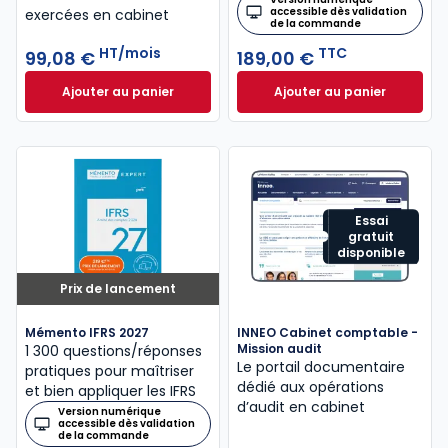
accessible dès validation
exercées en cabinet
de la commande
HT/mois
TTC
99,08 €
189,00 €
Ajouter au panier
Ajouter au panier
INNEO Cabinet comptable - Missions comptables et
Mémento Intégrati
Essai
gratuit
disponible
Prix de lancement
Mémento IFRS 2027
INNEO Cabinet comptable -
Mission audit
1 300 questions/réponses
Le portail documentaire
pratiques pour maîtriser
dédié aux opérations
et bien appliquer les IFRS
d’audit en cabinet
Version numérique
accessible dès validation
de la commande