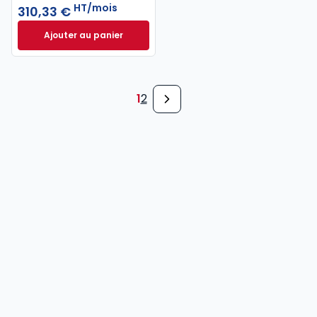
HT/mois
310,33 €
Ajouter au panier
INNEO Cabinet comptable - Pack 6 missions à 310,
1
2