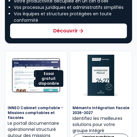
Votre productivité décuplée en un clin d’oeil
Vos processus juridiques et administratifs simplifiés
Vos équipes et structures protégées en toute
conformité
Découvrir
Essai
gratuit
disponible
INNEO Cabinet comptable -
Mémento Intégration fiscale
Missions comptables et
2026-2027
fiscales
Identifiez les meilleures
Le portail documentaire
solutions pour votre
opérationnel structuré
groupe intégré
autour des missions
Version numérique