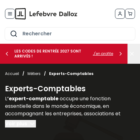
Allez au contenu
LES CODES DE RENTRÉE 2027 SONT
J'en profite
ARRIVÉS !
her le sous-menu Vos métiers
Accueil
/
Métiers
/
Experts-Comptables
her le sous-menu Vos besoins
Experts-Comptables
L
’expert-comptable
occupe une fonction
essentielle dans le monde économique, en
accompagnant les entreprises, associations et
professions libérales dans la
gestion de leurs
Voir plus
obligations comptables, fiscales, sociales et
financières
. Son rôle ne se limite pas à la tenue des