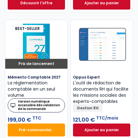
Découvrir l'offre
Ajouter au panier
GenIA-L Expert-comptable à partir de
Mémento Fiscal 20
Dès
320,00 €
HT
BEST-SELLER
Prix de lancement
Mémento Comptable 2027
Oppus Expert
La réglementation
L'outil de rédaction de
comptable en un seul
documents RH qui facilite
volume
les missions sociales des
experts-comptables
Version numérique
accessible dès validation
Gestion RH
de la commande
TTC
TTC/mois
199,00 €
121,00 €
Pré-commander
Ajouter au panier
Mémento Comptable 2027 à 199,00 € TTC
Oppus Expert à 12