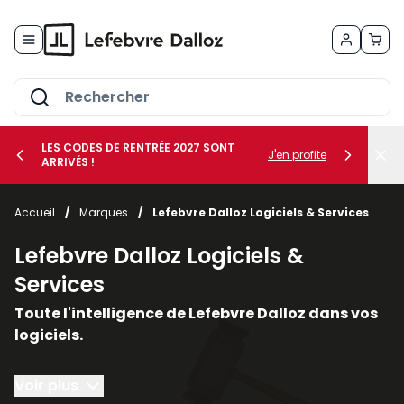
Allez au contenu
LES CODES DE RENTRÉE 2027 SONT
J'en profite
ARRIVÉS !
her le sous-menu Vos métiers
Accueil
/
Marques
/
Lefebvre Dalloz Logiciels & Services
her le sous-menu Vos besoins
Lefebvre Dalloz Logiciels &
Services
Toute l'intelligence de Lefebvre Dalloz dans vos
logiciels.
Conçus autour du droit et de la conformité, nos
Voir plus
solutions logicielles et nos services vous