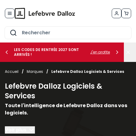
Allez au contenu
LES CODES DE RENTRÉE 2027 SONT
J'en profite
ARRIVÉS !
her le sous-menu Vos métiers
Accueil
/
Marques
/
Lefebvre Dalloz Logiciels & Services
her le sous-menu Vos besoins
Lefebvre Dalloz Logiciels &
Services
Toute l'intelligence de Lefebvre Dalloz dans vos
logiciels.
Conçus autour du droit et de la conformité, nos
Voir plus
solutions logicielles et nos services vous