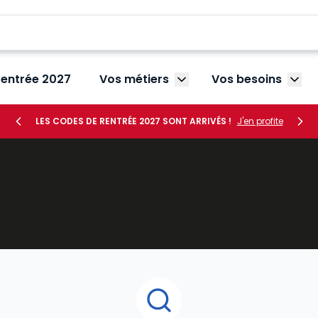
rentrée 2027
Vos métiers
Vos besoins
Afficher le sous-menu V
Affic
LES CODES DE RENTRÉE 2027 SONT ARRIVÉS !
J'en profite