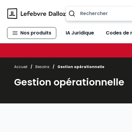
Allez au contenu
Nos produits
IA Juridique
Codes de 
Accueil
/
Besoins
/
Gestion opérationnelle
Gestion opérationnelle