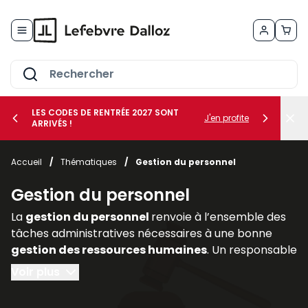
Allez au contenu
LES CODES DE RENTRÉE 2027 SONT
J'en profite
ARRIVÉS !
her le sous-menu Vos métiers
Accueil
/
Thématiques
/
Gestion du personnel
her le sous-menu Vos besoins
Gestion du personnel
La
gestion du personnel
renvoie à l’ensemble des
tâches administratives nécessaires à une bonne
gestion des ressources humaines
. Un responsable
de l’administration du personnel doit :
Voir plus
- préparer tous les documents nécessaires à une