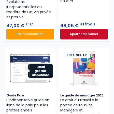
en GRH
évolutions
jurisprudentielles en
matière de CP, vie privée
et preuve.
TTC
HT/mois
47,00 €
68,05 €
Pré-commander
Ajouter au panier
Code du travail annoté, Édition limitée 2026-2027 
Guide Gestion et 
BEST-SELLER
Essai
gratuit
disponible
Guide Paie
Le guide du manager 2026
L'indispensable guide en
Le droit du travail à la
ligne de la paie pour les
portée de tous les
professionnels
Managers et