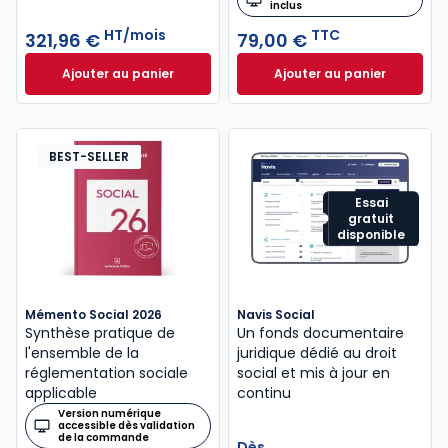
inclus
HT/mois
TTC
321,96 €
79,00 €
Ajouter au panier
Ajouter au panier
ELnet Social à 321,96 €
HT/mois
Code du travail 2
BEST-SELLER
Essai
gratuit
disponible
Mémento Social 2026
Navis Social
Synthèse pratique de
Un fonds documentaire
l'ensemble de la
juridique dédié au droit
réglementation sociale
social et mis à jour en
applicable
continu
Version numérique
accessible dès validation
de la commande
Dès