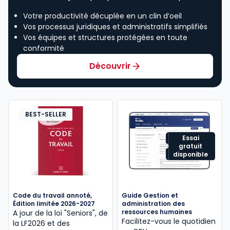
Votre productivité décuplée en un clin d’oeil
Vos processus juridiques et administratifs simplifiés
Vos équipes et structures protégées en toute
conformité
Découvrir
BEST-SELLER
Essai
gratuit
disponible
Code du travail annoté,
Guide Gestion et
Édition limitée 2026-2027
administration des
ressources humaines
A jour de la loi "Seniors", de
Facilitez-vous le quotidien
la LF2026 et des