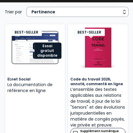
embauche (
rédaction d’une promesse
d’embauche
, du
contrat de travail
, DPAE, etc.);
Trier par
- gérer et
suivre l’activité
, le
temps de travail
, les
absences et les
congés des salariés
en élaborant,
BEST-SELLER
BEST-SELLER
au besoin des tableaux de bord sociaux;
Essai
gratuit
- d’une façon générale, garantir l’application de la
disponible
législation et
réglementation sociales
(
prévention des risques professionnels
,
conditions de travail
, gestion des conflits,
ELnet Social
Code du travail 2026,
procédure de licenciement
,
négociation d’une
annoté, commenté en ligne
La documentation de
rupture conventionnelle
, autre
rupture de
L’ensemble des textes
référence en ligne
applicables aux relations
contrat
, etc.);
de travail, à jour de la loi
"Seniors" et des évolutions
- et assurer des relations sereines avec les
jurisprudentielles en
organismes extérieurs à l’entreprise
(DIRECCTE,
matière de congés payés,
Urssaf, Médecin du travail, Mutuelle…).
vie privée et preuve.
Supplément numérique