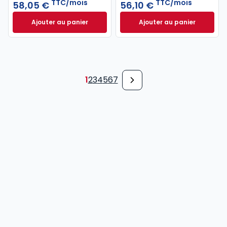
TTC/mois
TTC/mois
58,05 €
56,10 €
Ajouter au panier
Ajouter au panier
Revue Droit Social à 58,05 €
TTC/mois
Revue Droit du Tra
1
2
3
4
5
6
7