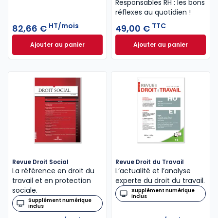
Responsables RH : les bons
réflexes au quotidien !
HT/mois
TTC
82,66 €
49,00 €
Ajouter au panier
Ajouter au panier
Guide Paie à 82,66 €
HT/mois
Le guide du manag
Revue Droit Social
Revue Droit du Travail
La référence en droit du
L’actualité et l’analyse
travail et en protection
experte du droit du travail.
sociale.
Supplément numérique
inclus
Supplément numérique
inclus