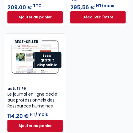
TTC
HT/mois
209,00 €
295,56 €
Ajouter au panier
Découvrir l'offre
Mémento Social 2026 à 209,00 € TTC
Navis Social à part
Dès
295,56 €
HT/mois
BEST-SELLER
Essai
gratuit
disponible
actuEL RH
Le journal en ligne dédié
aux professionnels des
Ressources humaines
HT/mois
114,20 €
Ajouter au panier
actuEL RH à 114,20 €
HT/mois