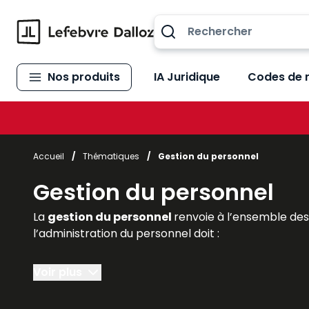
Allez au contenu
Nos produits
IA Juridique
Codes de 
Accueil
/
Thématiques
/
Gestion du personnel
Gestion du personnel
La
gestion du personnel
renvoie à l’ensemble de
l’administration du personnel doit :
- préparer tous les documents nécessaires à une
Voir plus
- gérer et
suivre l’activité
, le
temps de travail
, 