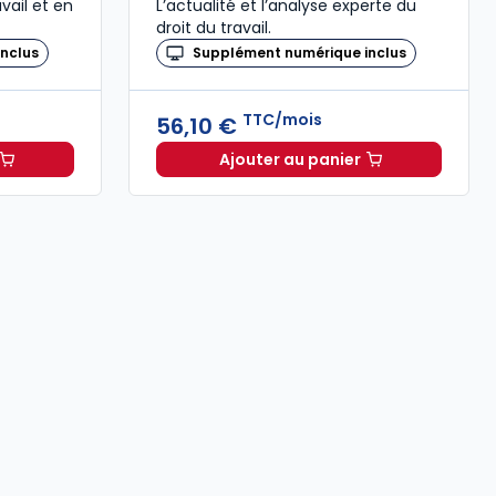
vail et en
L’actualité et l’analyse experte du
droit du travail.
nclus
Supplément numérique inclus
TTC/mois
56,10 €
Ajouter au panier
oit Social à 58,05 €
TTC/mois
Revue Droit du Travail à