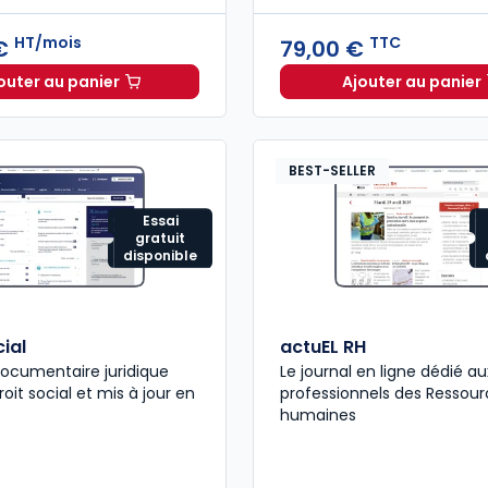
HT/mois
TTC
 €
79,00 €
outer au panier
Ajouter au panier
ELnet Social à 321,96 €
HT/mois
Code du 
BEST-SELLER
Essai
gratuit
disponible
ial
actuEL RH
ocumentaire juridique
Le journal en ligne dédié au
oit social et mis à jour en
professionnels des Ressour
humaines