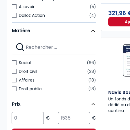
À savoir
5
321,96
Dalloz Action
4
Aj
Hors Collection
3
Matière
Revues d'actualité
3
Autres brochés
2
Bulletins
2
Codes Dalloz Professionnels
2
Social
66
Codes Dalloz Universitaires et Pro
2
Droit civil
28
Affaires
18
Droit public
18
Navis Soc
Fiscal
10
Un fonds d
Prix
dédié au dr
Droit comptable
9
continu
Multimatières
9
Sciences politiques et sociales
9