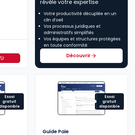
révèle votre expertise
Votre productivité décuplée en un
clin d’oeil
Vos processus juridiques et
administratifs simplifiés
Vos équipes et structures protégées
en toute conformité
Découvrir
H à 114,20 €
HT/mois
Essai
Essai
gratuit
gratuit
disponible
disponible
Guide Paie