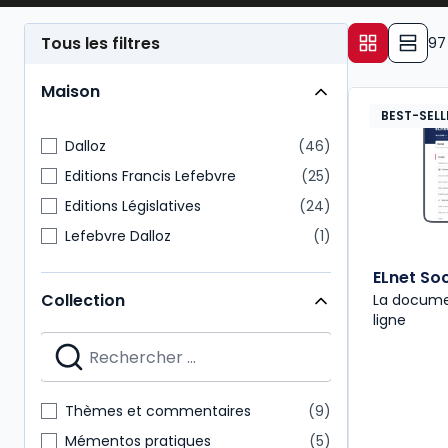
- d’une façon générale, garantir l’application de la 
Tous les filtres
97
gestion des conflits,
procédure de licenciement
,
Maison
- et assurer des relations sereines avec les
organi
BEST-SELL
Dalloz
46
Editions Francis Lefebvre
25
Editions Législatives
24
Lefebvre Dalloz
1
ELnet Soc
Collection
La docume
ligne
Thèmes et commentaires
9
Mémentos pratiques
5