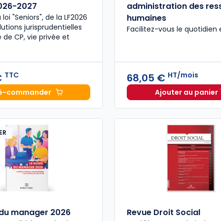
2026-2027
administration des re
a loi "Seniors", de la LF2026
humaines
utions jurisprudentielles
Facilitez-vous le quotidien
 de CP, vie privée et
TTC
HT/mois
€
68,05 €
é-commander
Ajouter au panier
Code du travail annoté, Édition limitée 2026-2027 à 
Guide Ge
ER
 du manager 2026
Revue Droit Social