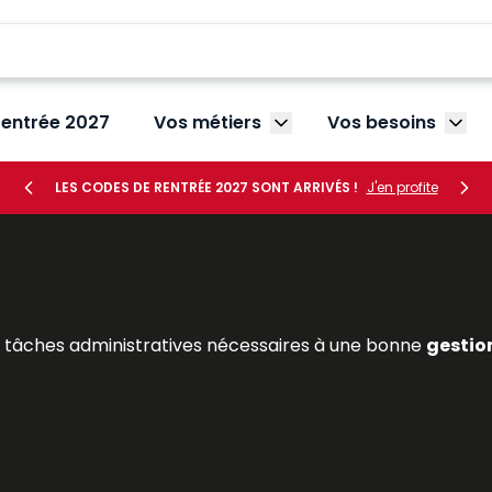
rentrée 2027
Vos métiers
Vos besoins
Afficher le sous-menu V
Affic
LES CODES DE RENTRÉE 2027 SONT ARRIVÉS !
J'en profite
s tâches administratives nécessaires à une bonne
gestio
 embauche (
rédaction d’une promesse d’embauche
, 
les absences et les
congés des salariés
en élaborant, au