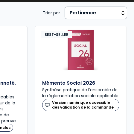
 risques professionnels
,
conditions de travail
,
Trier par
ture de contrat
, etc.);
n du travail, Mutuelle…).
BEST-SELLER
annoté,
Mémento Social 2026
Synthèse pratique de l'ensemble de
la réglementation sociale applicable
icables
our de la
Version numérique accessible
dès validation de la commande
ns
re de
 preuve.
nclus