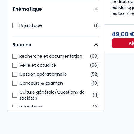
Le droit du
Étudiants
34
les Manage
Thématique
Enseignants
33
les bons ré
Expert-comptable
31
IA juridique
1
Commissaire aux comptes
25
49,00 
Direction générale
24
Aj
Besoins
Représentant du personnel
22
Recherche et documentation
63
Veille et actualité
56
Gestion opérationnelle
52
Concours & examen
18
Culture générale/Questions de
11
sociétés
IA juridique
2