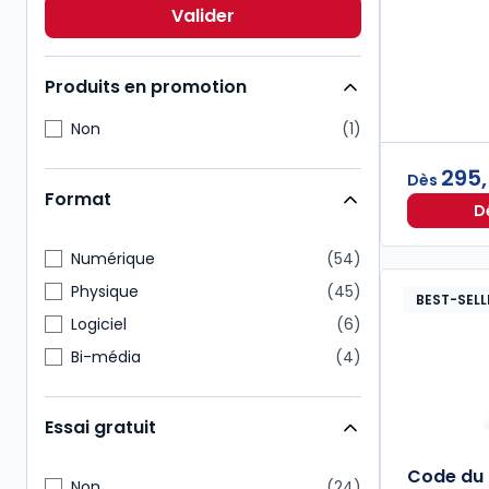
Action sociale
7
Valider
Pénal
7
Produits en promotion
Non
1
295
Dès
Format
D
Numérique
54
Physique
45
BEST-SELL
Logiciel
6
Bi-média
4
Essai gratuit
Code du t
Non
24