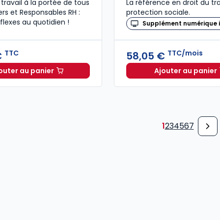
 travail à la portée de tous
La référence en droit du tra
rs et Responsables RH :
protection sociale.
flexes au quotidien !
Supplément numérique i
TTC
TTC/mois
€
58,05 €
outer au panier
Ajouter au panier
Le guide du manager 2026 à 49,00 € TTC
Revue Dr
1
2
3
4
5
6
7