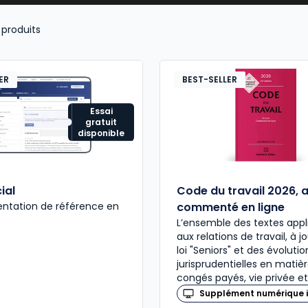
législation et
réglementation sociales
(
prévention des
produits
négociation d’une rupture conventionnelle
, autre
rup
smes extérieurs à l’entreprise
(DIRECCTE, Urssaf, Médeci
ER
BEST-SELLER
Essai
gratuit
disponible
ial
Code du travail 2026, 
ntation de référence en
commenté en ligne
L’ensemble des textes appl
aux relations de travail, à j
loi "Seniors" et des évolutio
jurisprudentielles en matiè
congés payés, vie privée et
Supplément numérique i