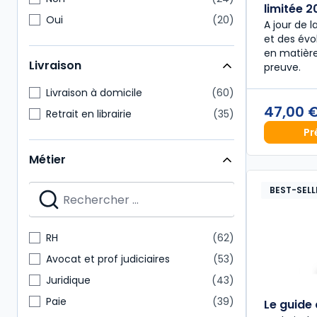
limitée 
Oui
20
A jour de l
et des évol
en matière
Livraison
preuve.
Livraison à domicile
60
47,00 
Retrait en librairie
35
Pr
Métier
BEST-SELL
RH
62
Avocat et prof judiciaires
53
Juridique
43
Paie
39
Le guide