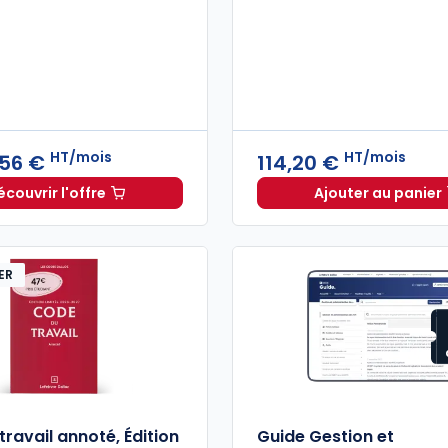
HT/mois
HT/mois
,56 €
114,20 €
écouvrir l'offre
Ajouter au panier
Navis Social à partir de
Dès
295,56 €
HT/mois
actuEL R
ER
ravail annoté, Édition
Guide Gestion et