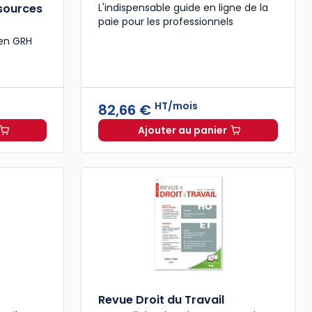
ssources
L'indispensable guide en ligne de la
paie pour les professionnels
 en GRH
HT/mois
82,66 €
Ajouter au panier
47,00 € TTC
stion et administration des ressources humaines à 68,05 €
Guide Paie à 82,66 €
HT
Revue Droit du Travail