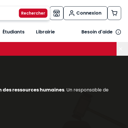
Connexion
Étudiants
Librairie
Besoin d'aide
os métiers
her le sous-menu Vos besoins
n des ressources humaines
. Un responsable de
du
contrat de travail
, DPAE, etc.);
 besoin des tableaux de bord sociaux;