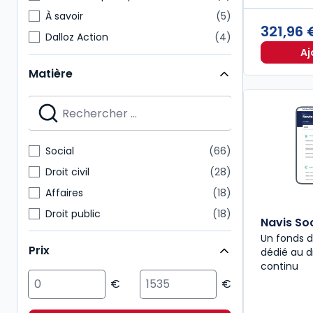
À savoir
5
321,96
Dalloz Action
4
Aj
Hors Collection
3
Matière
Revues d'actualité
3
Autres brochés
2
Bulletins
2
Codes Dalloz Professionnels
2
Social
66
Codes Dalloz Universitaires et Pro
2
Droit civil
28
Affaires
18
Droit public
18
Navis Soc
Fiscal
10
Un fonds d
Prix
dédié au dr
Droit comptable
9
continu
Multimatières
9
Sciences politiques et sociales
9