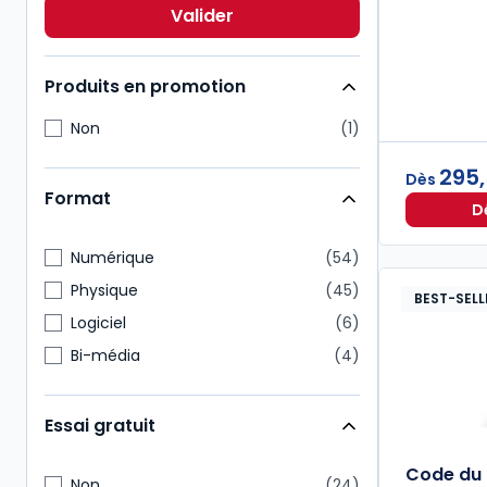
Action sociale
7
Valider
Pénal
7
Produits en promotion
Non
1
295
Dès
Format
D
Numérique
54
Physique
45
BEST-SELL
Logiciel
6
Bi-média
4
Essai gratuit
Code du t
Non
24