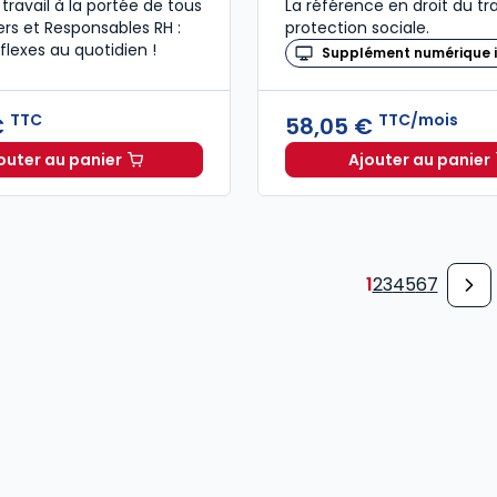
 travail à la portée de tous
La référence en droit du tra
rs et Responsables RH :
protection sociale.
flexes au quotidien !
Supplément numérique i
TTC
TTC/mois
€
58,05 €
outer au panier
Ajouter au panier
Le guide du manager 2026 à 49,00 € TTC
Revue Dr
1
2
3
4
5
6
7