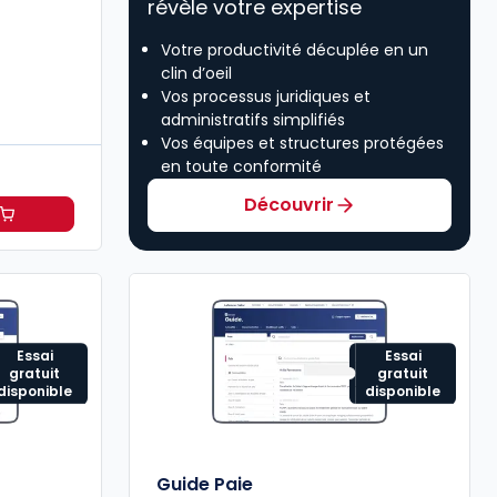
révèle votre expertise
Votre productivité décuplée en un
clin d’oeil
Vos processus juridiques et
administratifs simplifiés
Vos équipes et structures protégées
en toute conformité
Découvrir
H à 114,20 €
HT/mois
Essai
Essai
gratuit
gratuit
disponible
disponible
Guide Paie