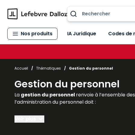
Allez au contenu
Nos produits
IA Juridique
Codes de 
Accueil
/
Thématiques
/
Gestion du personnel
Gestion du personnel
La
gestion du personnel
renvoie à l’ensemble de
l’administration du personnel doit :
- préparer tous les documents nécessaires à une
Voir plus
- gérer et
suivre l’activité
, le
temps de travail
, 