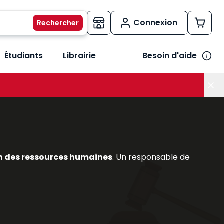
Connexion
Étudiants
Librairie
Besoin d'aide
os métiers
her le sous-menu Vos besoins
n des ressources humaines
. Un responsable de
du
contrat de travail
, DPAE, etc.);
 besoin des tableaux de bord sociaux;