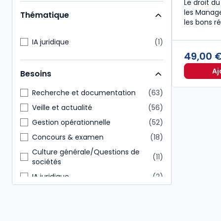
Le droit du
Étudiants
34
les Manage
Thématique
Enseignants
33
les bons ré
Expert-comptable
31
IA juridique
1
Commissaire aux comptes
25
49,00 
Direction générale
24
Aj
Besoins
Représentant du personnel
22
Recherche et documentation
63
Veille et actualité
56
Gestion opérationnelle
52
Concours & examen
18
Culture générale/Questions de
11
sociétés
IA juridique
2