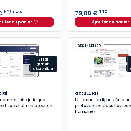
HT/mois
TTC
 €
79,00 €
outer au panier
Ajouter au panier
ELnet Social à 321,96 €
HT/mois
Code du 
BEST-SELLER
Essai
gratuit
disponible
ial
actuEL RH
ocumentaire juridique
Le journal en ligne dédié au
oit social et mis à jour en
professionnels des Ressour
humaines