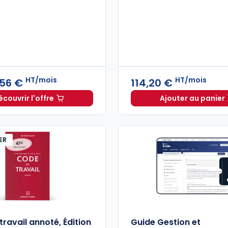
HT/mois
HT/mois
,56 €
114,20 €
écouvrir l'offre
Ajouter au panier
Navis Social à partir de
Dès
295,56 €
HT/mois
actuEL R
ER
ravail annoté, Édition
Guide Gestion et