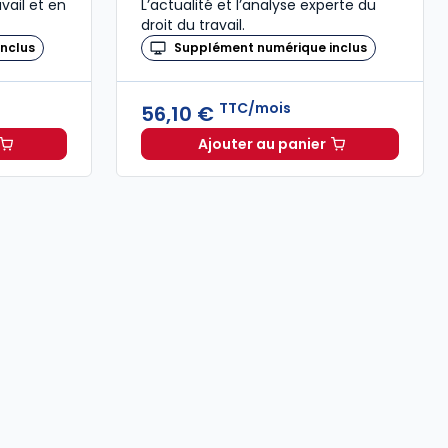
vail et en
L’actualité et l’analyse experte du
droit du travail.
nclus
Supplément numérique inclus
TTC/mois
56,10 €
Ajouter au panier
oit Social à 58,05 €
TTC/mois
Revue Droit du Travail à