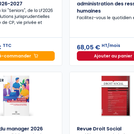
2026-2027
administration des re
a loi "Seniors", de la LF2026
humaines
utions jurisprudentielles
Facilitez-vous le quotidien
 de CP, vie privée et
TTC
HT/mois
€
68,05 €
é-commander
Ajouter au panier
Code du travail annoté, Édition limitée 2026-2027 à 
Guide Ge
ER
 du manager 2026
Revue Droit Social