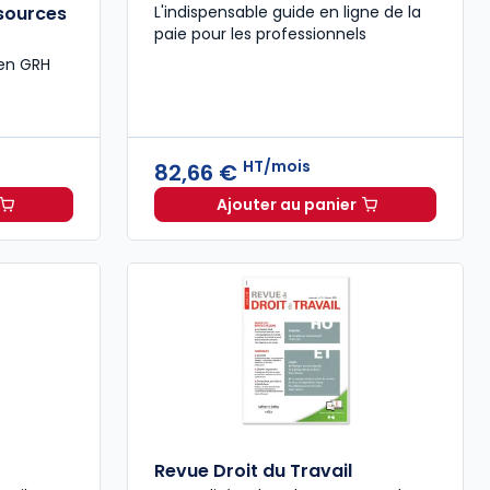
ssources
L'indispensable guide en ligne de la
paie pour les professionnels
 en GRH
HT/mois
82,66 €
Ajouter au panier
47,00 € TTC
stion et administration des ressources humaines à 68,05 €
Guide Paie à 82,66 €
HT
Revue Droit du Travail