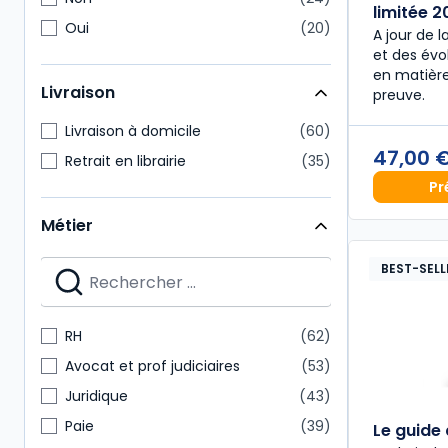
limitée 
Oui
20
A jour de l
et des évol
en matière
Livraison
preuve.
Livraison à domicile
60
47,00 
Retrait en librairie
35
Pr
Métier
BEST-SELL
RH
62
Avocat et prof judiciaires
53
Juridique
43
Paie
39
Le guide