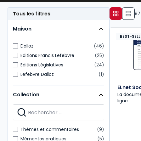
- d’une façon générale, garantir l’application de la 
Tous les filtres
97
gestion des conflits,
procédure de licenciement
,
Maison
- et assurer des relations sereines avec les
organi
BEST-SELL
Dalloz
46
Editions Francis Lefebvre
25
Editions Législatives
24
Lefebvre Dalloz
1
ELnet Soc
Collection
La docume
ligne
Thèmes et commentaires
9
Mémentos pratiques
5