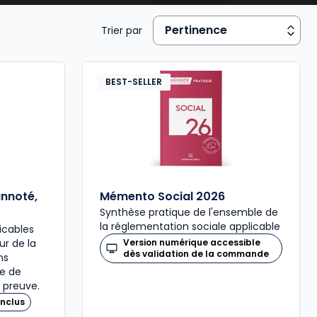
 risques professionnels
,
conditions de travail
,
Trier par
ture de contrat
, etc.);
n du travail, Mutuelle…).
BEST-SELLER
annoté,
Mémento Social 2026
Synthèse pratique de l'ensemble de
la réglementation sociale applicable
icables
our de la
Version numérique accessible
dès validation de la commande
ns
re de
 preuve.
nclus