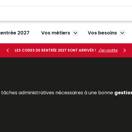
rentrée 2027
Vos métiers
Vos besoins
Afficher le sous-menu V
Affic
LES CODES DE RENTRÉE 2027 SONT ARRIVÉS !
J'en profite
s tâches administratives nécessaires à une bonne
gestio
 embauche (
rédaction d’une promesse d’embauche
, 
les absences et les
congés des salariés
en élaborant, au