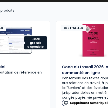
législation et
réglementation sociales
(
prévention des
produits
négociation d’une rupture conventionnelle
, autre
rup
smes extérieurs à l’entreprise
(DIRECCTE, Urssaf, Médeci
ER
BEST-SELLER
Essai
gratuit
disponible
ial
Code du travail 2026, 
ntation de référence en
commenté en ligne
L’ensemble des textes appl
aux relations de travail, à j
loi "Seniors" et des évolutio
jurisprudentielles en matiè
congés payés, vie privée et
Supplément numérique i