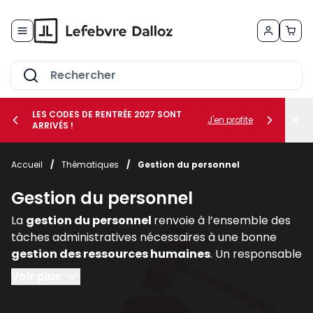
Allez au contenu
LES CODES DE RENTRÉE 2027 SONT
J'en profite
ARRIVÉS !
her le sous-menu Vos métiers
Accueil
/
Thématiques
/
Gestion du personnel
her le sous-menu Vos besoins
Gestion du personnel
La
gestion du personnel
renvoie à l’ensemble des
tâches administratives nécessaires à une bonne
gestion des ressources humaines
. Un responsable
de l’administration du personnel doit :
Voir plus
- préparer tous les documents nécessaires à une