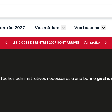
rentrée 2027
Vos métiers
Vos besoins
Afficher le sous-menu V
Affic
LES CODES DE RENTRÉE 2027 SONT ARRIVÉS !
J'en profite
s tâches administratives nécessaires à une bonne
gestio
 embauche (
rédaction d’une promesse d’embauche
, 
les absences et les
congés des salariés
en élaborant, au