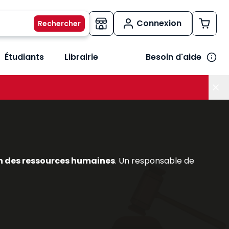
Connexion
Étudiants
Librairie
Besoin d'aide
os métiers
her le sous-menu Vos besoins
n des ressources humaines
. Un responsable de
du
contrat de travail
, DPAE, etc.);
 besoin des tableaux de bord sociaux;