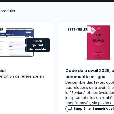
législation et
réglementation sociales
(
prévention des
produits
négociation d’une rupture conventionnelle
, autre
rup
smes extérieurs à l’entreprise
(DIRECCTE, Urssaf, Médeci
ER
BEST-SELLER
Essai
gratuit
disponible
ial
Code du travail 2026, 
ntation de référence en
commenté en ligne
L’ensemble des textes appl
aux relations de travail, à j
loi "Seniors" et des évolutio
jurisprudentielles en matiè
congés payés, vie privée et
Supplément numérique i