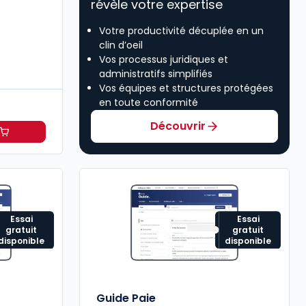
révèle votre expertise
Votre productivité décuplée en un
clin d’oeil
Vos processus juridiques et
administratifs simplifiés
Vos équipes et structures protégées
en toute conformité
Découvrir
H à 114,20 €
HT/mois
Essai
Essai
gratuit
gratuit
disponible
disponible
Guide Paie