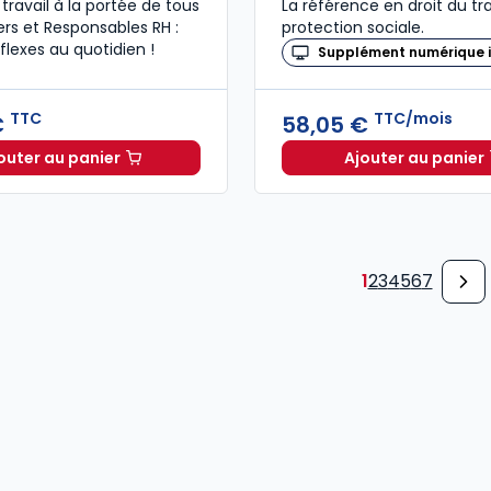
 travail à la portée de tous
La référence en droit du tra
rs et Responsables RH :
protection sociale.
flexes au quotidien !
Supplément numérique i
TTC
TTC/mois
€
58,05 €
outer au panier
Ajouter au panier
Le guide du manager 2026 à 49,00 € TTC
Revue Dr
1
2
3
4
5
6
7