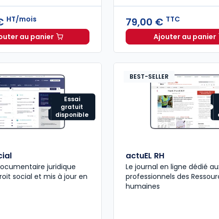
HT/mois
TTC
 €
79,00 €
outer au panier
Ajouter au panier
ELnet Social à 321,96 €
HT/mois
Code du 
BEST-SELLER
Essai
gratuit
disponible
ial
actuEL RH
ocumentaire juridique
Le journal en ligne dédié au
oit social et mis à jour en
professionnels des Ressour
humaines