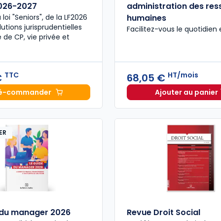
2026-2027
administration des re
a loi "Seniors", de la LF2026
humaines
utions jurisprudentielles
Facilitez-vous le quotidien
 de CP, vie privée et
TTC
HT/mois
€
68,05 €
é-commander
Ajouter au panier
Code du travail annoté, Édition limitée 2026-2027 à 
Guide Ge
ER
 du manager 2026
Revue Droit Social