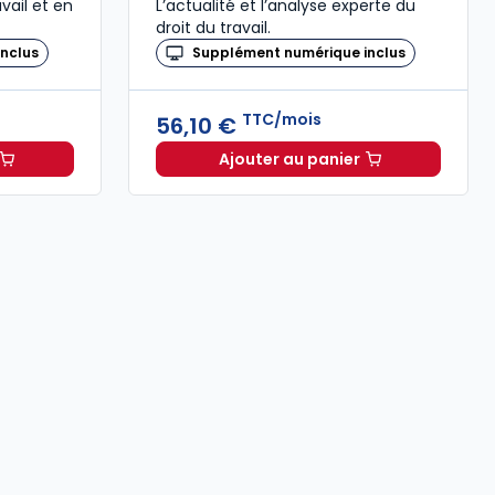
vail et en
L’actualité et l’analyse experte du
droit du travail.
nclus
Supplément numérique inclus
TTC/mois
56,10 €
Ajouter au panier
oit Social à 58,05 €
TTC/mois
Revue Droit du Travail à