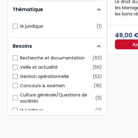
Le droit du
Étudiants
34
les Manage
Thématique
Enseignants
33
les bons ré
Expert-comptable
31
IA juridique
1
Commissaire aux comptes
25
49,00 
Direction générale
24
Aj
Besoins
Représentant du personnel
22
Recherche et documentation
63
Veille et actualité
56
Gestion opérationnelle
52
Concours & examen
18
Culture générale/Questions de
11
sociétés
IA juridique
2