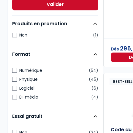
Action sociale
7
Valider
Pénal
7
Produits en promotion
Non
1
295
Dès
Format
D
Numérique
54
Physique
45
BEST-SELL
Logiciel
6
Bi-média
4
Essai gratuit
Code du t
Non
24