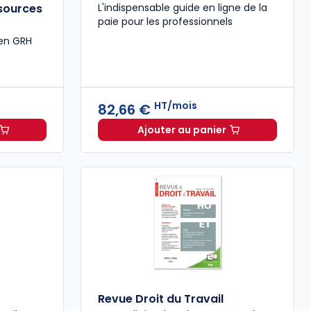
ssources
L'indispensable guide en ligne de la
paie pour les professionnels
 en GRH
HT/mois
82,66 €
Ajouter au panier
47,00 € TTC
stion et administration des ressources humaines à 68,05 €
Guide Paie à 82,66 €
HT
Revue Droit du Travail