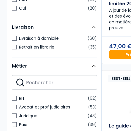
limitée 
Oui
20
A jour de l
et des évol
en matière
Livraison
preuve.
Livraison à domicile
60
47,00 
Retrait en librairie
35
Pr
Métier
BEST-SELL
RH
62
Avocat et prof judiciaires
53
Juridique
43
Paie
39
Le guide