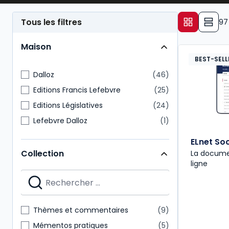
- d’une façon générale, garantir l’application de la 
Tous les filtres
97
gestion des conflits,
procédure de licenciement
,
Maison
- et assurer des relations sereines avec les
organi
BEST-SELL
Dalloz
46
Editions Francis Lefebvre
25
Editions Législatives
24
Lefebvre Dalloz
1
ELnet Soc
Collection
La docume
ligne
Thèmes et commentaires
9
Mémentos pratiques
5