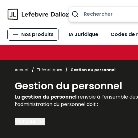
Allez au contenu
Nos produits
IA Juridique
Codes de 
Accueil
/
Thématiques
/
Gestion du personnel
Gestion du personnel
La
gestion du personnel
renvoie à l’ensemble de
l’administration du personnel doit :
- préparer tous les documents nécessaires à une
Voir plus
- gérer et
suivre l’activité
, le
temps de travail
, 