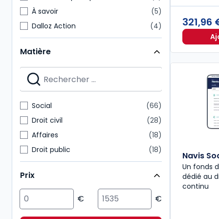
À savoir
5
321,96
Dalloz Action
4
Aj
Hors Collection
3
Matière
Revues d'actualité
3
Autres brochés
2
Bulletins
2
Codes Dalloz Professionnels
2
Social
66
Codes Dalloz Universitaires et Pro
2
Droit civil
28
Affaires
18
Droit public
18
Navis Soc
Fiscal
10
Un fonds d
Prix
dédié au dr
Droit comptable
9
continu
Multimatières
9
Sciences politiques et sociales
9