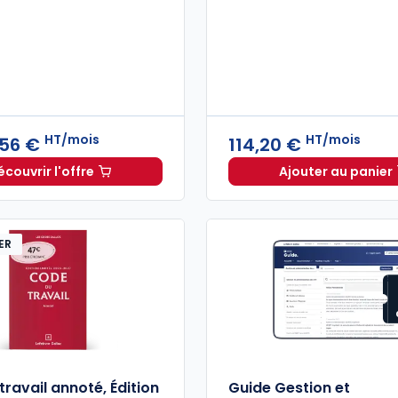
HT/mois
HT/mois
,56 €
114,20 €
écouvrir l'offre
Ajouter au panier
Navis Social à partir de
Dès
295,56 €
HT/mois
actuEL R
ER
ravail annoté, Édition
Guide Gestion et