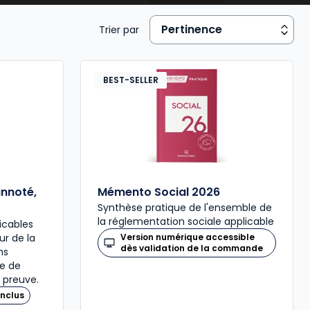
 risques professionnels
,
conditions de travail
,
Trier par
ture de contrat
, etc.);
n du travail, Mutuelle…).
BEST-SELLER
annoté,
Mémento Social 2026
Synthèse pratique de l'ensemble de
la réglementation sociale applicable
icables
our de la
Version numérique accessible
dès validation de la commande
ns
re de
 preuve.
nclus