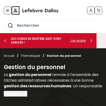
Allez au contenu
LES CODES DE RENTRÉE 2027 SONT
J'en profite
ARRIVÉS !
her le sous-menu Vos métiers
Accueil
/
Thématiques
/
Gestion du personnel
her le sous-menu Vos besoins
Gestion du personnel
La
gestion du personnel
renvoie à l’ensemble des
tâches administratives nécessaires à une bonne
gestion des ressources humaines
. Un responsable
de l’administration du personnel doit :
Voir plus
- préparer tous les documents nécessaires à une