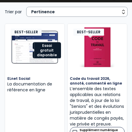
embauche (
rédaction d’une promesse
d’embauche
, du
contrat de travail
, DPAE, etc.);
Trier par
- gérer et
suivre l’activité
, le
temps de travail
, les
absences et les
congés des salariés
en élaborant,
BEST-SELLER
BEST-SELLER
au besoin des tableaux de bord sociaux;
Essai
gratuit
- d’une façon générale, garantir l’application de la
disponible
législation et
réglementation sociales
(
prévention des risques professionnels
,
conditions de travail
, gestion des conflits,
ELnet Social
Code du travail 2026,
procédure de licenciement
,
négociation d’une
annoté, commenté en ligne
La documentation de
rupture conventionnelle
, autre
rupture de
L’ensemble des textes
référence en ligne
applicables aux relations
contrat
, etc.);
de travail, à jour de la loi
"Seniors" et des évolutions
- et assurer des relations sereines avec les
jurisprudentielles en
organismes extérieurs à l’entreprise
(DIRECCTE,
matière de congés payés,
Urssaf, Médecin du travail, Mutuelle…).
vie privée et preuve.
Supplément numérique