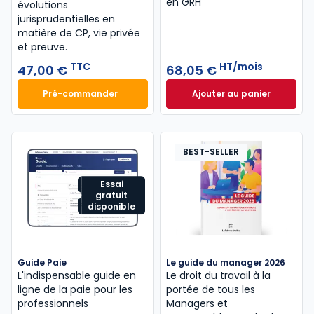
en GRH
évolutions
jurisprudentielles en
matière de CP, vie privée
et preuve.
TTC
HT/mois
47,00 €
68,05 €
Pré-commander
Ajouter au panier
Code du travail annoté, Édition limitée 2026-2027 
Guide Gestion et 
BEST-SELLER
Essai
gratuit
disponible
Guide Paie
Le guide du manager 2026
L'indispensable guide en
Le droit du travail à la
ligne de la paie pour les
portée de tous les
professionnels
Managers et