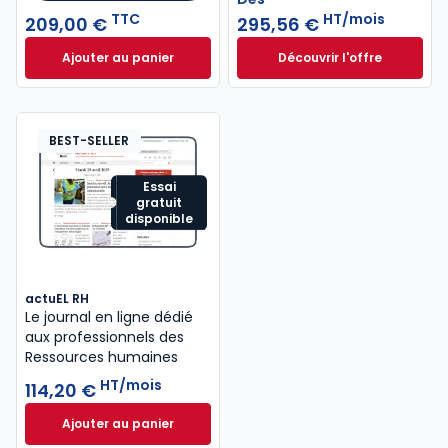
TTC
HT/mois
209,00 €
295,56 €
Ajouter au panier
Découvrir l'offre
Mémento Social 2026 à 209,00 € TTC
Navis Social à part
Dès
295,56 €
HT/mois
BEST-SELLER
Essai
gratuit
disponible
actuEL RH
Le journal en ligne dédié
aux professionnels des
Ressources humaines
HT/mois
114,20 €
Ajouter au panier
actuEL RH à 114,20 €
HT/mois