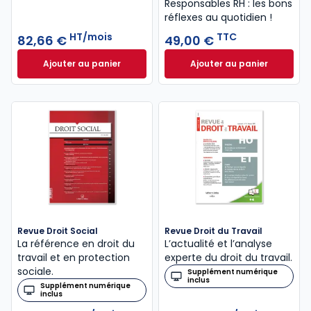
Responsables RH : les bons
réflexes au quotidien !
HT/mois
TTC
82,66 €
49,00 €
Ajouter au panier
Ajouter au panier
Guide Paie à 82,66 €
HT/mois
Le guide du manag
Revue Droit Social
Revue Droit du Travail
La référence en droit du
L’actualité et l’analyse
travail et en protection
experte du droit du travail.
sociale.
Supplément numérique
inclus
Supplément numérique
inclus