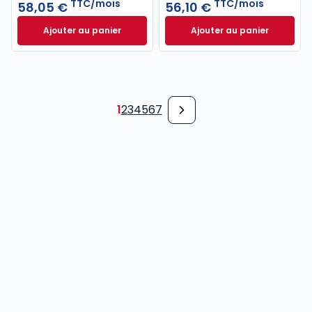
TTC/mois
TTC/mois
58,05 €
56,10 €
Ajouter au panier
Ajouter au panier
Revue Droit Social à 58,05 €
TTC/mois
Revue Droit du Tra
1
2
3
4
5
6
7