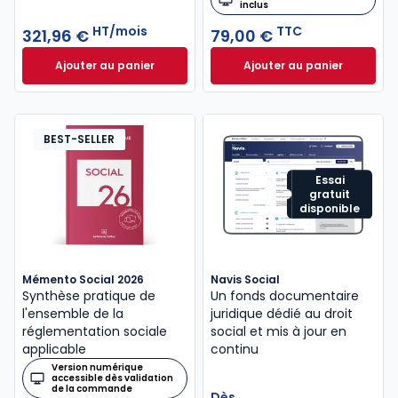
inclus
HT/mois
TTC
321,96 €
79,00 €
Ajouter au panier
Ajouter au panier
ELnet Social à 321,96 €
HT/mois
Code du travail 2
BEST-SELLER
Essai
gratuit
disponible
Mémento Social 2026
Navis Social
Synthèse pratique de
Un fonds documentaire
l'ensemble de la
juridique dédié au droit
réglementation sociale
social et mis à jour en
applicable
continu
Version numérique
accessible dès validation
de la commande
Dès