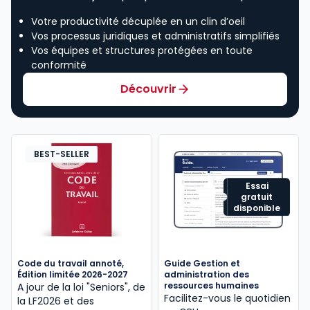
Votre productivité décuplée en un clin d’oeil
Vos processus juridiques et administratifs simplifiés
Vos équipes et structures protégées en toute
conformité
Découvrir
BEST-SELLER
Essai
gratuit
disponible
Code du travail annoté,
Guide Gestion et
Édition limitée 2026-2027
administration des
ressources humaines
A jour de la loi "Seniors", de
Facilitez-vous le quotidien
la LF2026 et des