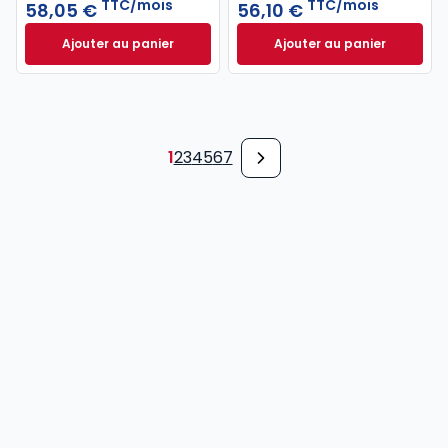
TTC/mois
TTC/mois
58,05 €
56,10 €
Ajouter au panier
Ajouter au panier
Revue Droit Social à 58,05 €
TTC/mois
Revue Droit du Tra
1
2
3
4
5
6
7