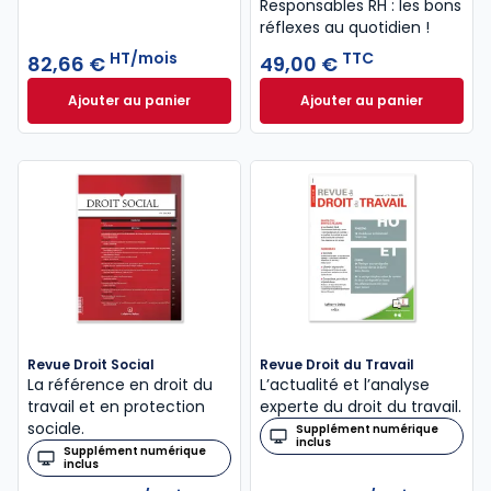
Responsables RH : les bons
réflexes au quotidien !
HT/mois
TTC
82,66 €
49,00 €
Ajouter au panier
Ajouter au panier
Guide Paie à 82,66 €
HT/mois
Le guide du manag
Revue Droit Social
Revue Droit du Travail
La référence en droit du
L’actualité et l’analyse
travail et en protection
experte du droit du travail.
sociale.
Supplément numérique
inclus
Supplément numérique
inclus