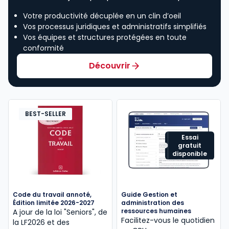
Votre productivité décuplée en un clin d’oeil
Vos processus juridiques et administratifs simplifiés
Vos équipes et structures protégées en toute
conformité
Découvrir
BEST-SELLER
Essai
gratuit
disponible
Code du travail annoté,
Guide Gestion et
Édition limitée 2026-2027
administration des
ressources humaines
A jour de la loi "Seniors", de
Facilitez-vous le quotidien
la LF2026 et des