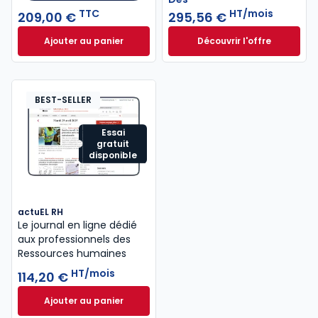
TTC
HT/mois
209,00 €
295,56 €
Ajouter au panier
Découvrir l'offre
Mémento Social 2026 à 209,00 € TTC
Navis Social à part
Dès
295,56 €
HT/mois
BEST-SELLER
Essai
gratuit
disponible
actuEL RH
Le journal en ligne dédié
aux professionnels des
Ressources humaines
HT/mois
114,20 €
Ajouter au panier
actuEL RH à 114,20 €
HT/mois