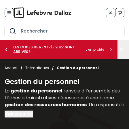
Allez au contenu
LES CODES DE RENTRÉE 2027 SONT
J'en profite
ARRIVÉS !
her le sous-menu Vos métiers
Accueil
/
Thématiques
/
Gestion du personnel
her le sous-menu Vos besoins
Gestion du personnel
La
gestion du personnel
renvoie à l’ensemble des
tâches administratives nécessaires à une bonne
gestion des ressources humaines
. Un responsable
de l’administration du personnel doit :
Voir plus
- préparer tous les documents nécessaires à une