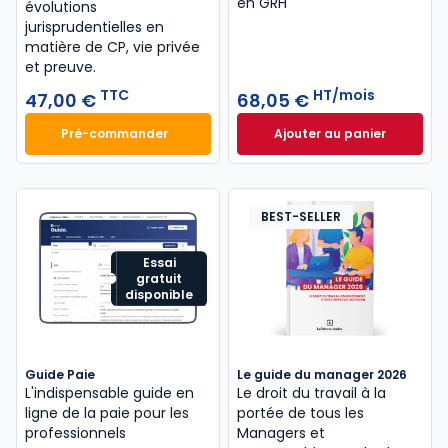
en GRH
évolutions
jurisprudentielles en
matière de CP, vie privée
et preuve.
TTC
HT/mois
47,00 €
68,05 €
Pré-commander
Ajouter au panier
Code du travail annoté, Édition limitée 2026-2027 
Guide Gestion et 
BEST-SELLER
Essai
gratuit
disponible
Guide Paie
Le guide du manager 2026
L'indispensable guide en
Le droit du travail à la
ligne de la paie pour les
portée de tous les
professionnels
Managers et