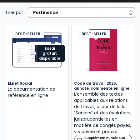
embauche (
rédaction d’une promesse
d’embauche
, du
contrat de travail
, DPAE, etc.);
Trier par
- gérer et
suivre l’activité
, le
temps de travail
, les
absences et les
congés des salariés
en élaborant,
BEST-SELLER
BEST-SELLER
au besoin des tableaux de bord sociaux;
Essai
gratuit
- d’une façon générale, garantir l’application de la
disponible
législation et
réglementation sociales
(
prévention des risques professionnels
,
conditions de travail
, gestion des conflits,
ELnet Social
Code du travail 2026,
procédure de licenciement
,
négociation d’une
annoté, commenté en ligne
La documentation de
rupture conventionnelle
, autre
rupture de
L’ensemble des textes
référence en ligne
applicables aux relations
contrat
, etc.);
de travail, à jour de la loi
"Seniors" et des évolutions
- et assurer des relations sereines avec les
jurisprudentielles en
organismes extérieurs à l’entreprise
(DIRECCTE,
matière de congés payés,
Urssaf, Médecin du travail, Mutuelle…).
vie privée et preuve.
Supplément numérique