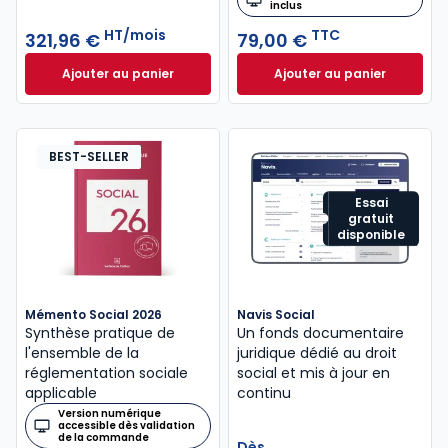
inclus
HT/mois
TTC
321,96 €
79,00 €
Ajouter au panier
Ajouter au panier
ELnet Social à 321,96 €
HT/mois
Code du travail 2
BEST-SELLER
Essai
gratuit
disponible
Mémento Social 2026
Navis Social
Synthèse pratique de
Un fonds documentaire
l'ensemble de la
juridique dédié au droit
réglementation sociale
social et mis à jour en
applicable
continu
Version numérique
accessible dès validation
de la commande
Dès