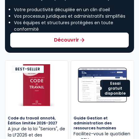
Votre productivité décuplée en un clin d’oeil
Vos processus juridiques et administratifs simplifiés
Vos équipes et structures protégées en toute
conformité
Découvrir
BEST-SELLER
Essai
gratuit
disponible
Code du travail annoté,
Guide Gestion et
Édition limitée 2026-2027
administration des
ressources humaines
A jour de la loi "Seniors", de
Facilitez-vous le quotidien
la LF2026 et des