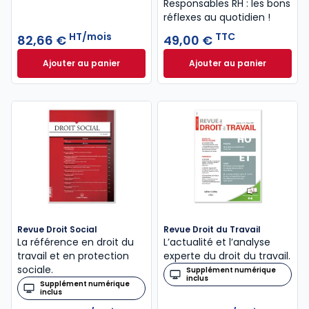
Responsables RH : les bons
réflexes au quotidien !
HT/mois
TTC
82,66 €
49,00 €
Ajouter au panier
Ajouter au panier
Guide Paie à 82,66 €
HT/mois
Le guide du manag
Revue Droit Social
Revue Droit du Travail
La référence en droit du
L’actualité et l’analyse
travail et en protection
experte du droit du travail.
sociale.
Supplément numérique
inclus
Supplément numérique
inclus