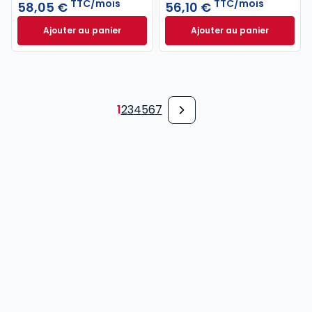
TTC/mois
TTC/mois
58,05 €
56,10 €
Ajouter au panier
Ajouter au panier
Revue Droit Social à 58,05 €
TTC/mois
Revue Droit du Tra
1
2
3
4
5
6
7