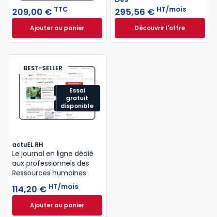
TTC
HT/mois
209,00 €
295,56 €
Ajouter au panier
Découvrir l'offre
Mémento Social 2026 à 209,00 € TTC
Navis Social à part
Dès
295,56 €
HT/mois
BEST-SELLER
Essai
gratuit
disponible
actuEL RH
Le journal en ligne dédié
aux professionnels des
Ressources humaines
HT/mois
114,20 €
Ajouter au panier
actuEL RH à 114,20 €
HT/mois