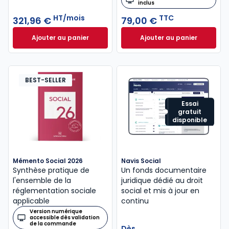
inclus
HT/mois
TTC
321,96 €
79,00 €
Ajouter au panier
Ajouter au panier
ELnet Social à 321,96 €
HT/mois
Code du travail 2
BEST-SELLER
Essai
gratuit
disponible
Mémento Social 2026
Navis Social
Synthèse pratique de
Un fonds documentaire
l'ensemble de la
juridique dédié au droit
réglementation sociale
social et mis à jour en
applicable
continu
Version numérique
accessible dès validation
de la commande
Dès