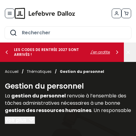
Allez au contenu
LES CODES DE RENTRÉE 2027 SONT
J'en profite
ARRIVÉS !
her le sous-menu Vos métiers
Accueil
/
Thématiques
/
Gestion du personnel
her le sous-menu Vos besoins
Gestion du personnel
La
gestion du personnel
renvoie à l’ensemble des
tâches administratives nécessaires à une bonne
gestion des ressources humaines
. Un responsable
de l’administration du personnel doit :
Voir plus
- préparer tous les documents nécessaires à une