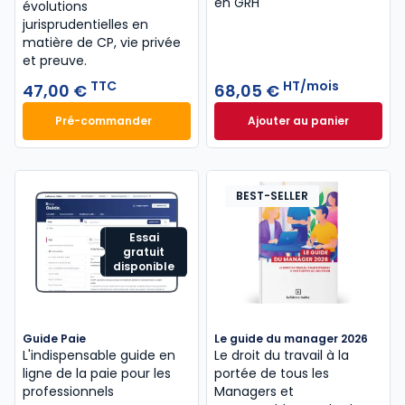
en GRH
évolutions
jurisprudentielles en
matière de CP, vie privée
et preuve.
TTC
HT/mois
47,00 €
68,05 €
Pré-commander
Ajouter au panier
Code du travail annoté, Édition limitée 2026-2027 
Guide Gestion et 
BEST-SELLER
Essai
gratuit
disponible
Guide Paie
Le guide du manager 2026
L'indispensable guide en
Le droit du travail à la
ligne de la paie pour les
portée de tous les
professionnels
Managers et