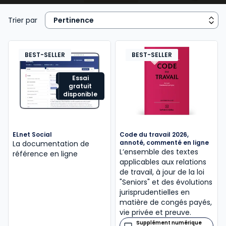
embauche (
rédaction d’une promesse
d’embauche
, du
contrat de travail
, DPAE, etc.);
Trier par
- gérer et
suivre l’activité
, le
temps de travail
, les
absences et les
congés des salariés
en élaborant,
BEST-SELLER
BEST-SELLER
au besoin des tableaux de bord sociaux;
Essai
gratuit
- d’une façon générale, garantir l’application de la
disponible
législation et
réglementation sociales
(
prévention des risques professionnels
,
conditions de travail
, gestion des conflits,
ELnet Social
Code du travail 2026,
procédure de licenciement
,
négociation d’une
annoté, commenté en ligne
La documentation de
rupture conventionnelle
, autre
rupture de
L’ensemble des textes
référence en ligne
applicables aux relations
contrat
, etc.);
de travail, à jour de la loi
"Seniors" et des évolutions
- et assurer des relations sereines avec les
jurisprudentielles en
organismes extérieurs à l’entreprise
(DIRECCTE,
matière de congés payés,
Urssaf, Médecin du travail, Mutuelle…).
vie privée et preuve.
Supplément numérique