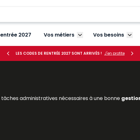
rentrée 2027
Vos métiers
Vos besoins
Afficher le sous-menu V
Affic
LES CODES DE RENTRÉE 2027 SONT ARRIVÉS !
J'en profite
s tâches administratives nécessaires à une bonne
gestio
 embauche (
rédaction d’une promesse d’embauche
, 
les absences et les
congés des salariés
en élaborant, au