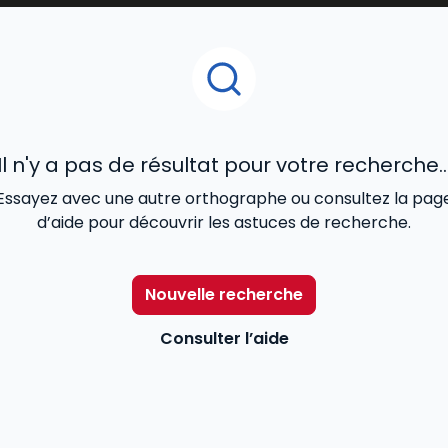
législation et
réglementation sociales
(
prévention des
négociation d’une rupture conventionnelle
, autre
rup
smes extérieurs à l’entreprise
(DIRECCTE, Urssaf, Médeci
Il n'y a pas de résultat pour votre recherche..
Essayez avec une autre orthographe ou consultez la pag
d’aide pour découvrir les astuces de recherche.
Nouvelle recherche
Consulter l’aide