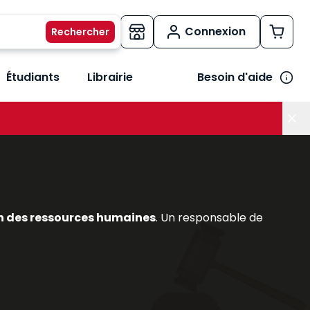
Connexion
Étudiants
Librairie
Besoin d'aide
os métiers
her le sous-menu Vos besoins
n des ressources humaines
. Un responsable de
du
contrat de travail
, DPAE, etc.);
 besoin des tableaux de bord sociaux;