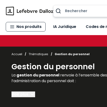
Allez au contenu
Nos produits
IA Juridique
Codes de 
Accueil
/
Thématiques
/
Gestion du personnel
Gestion du personnel
La
gestion du personnel
renvoie à l’ensemble de
l’administration du personnel doit :
- préparer tous les documents nécessaires à une
Voir plus
- gérer et
suivre l’activité
, le
temps de travail
, 