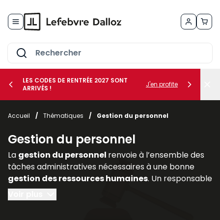
Allez au contenu
LES CODES DE RENTRÉE 2027 SONT
J'en profite
ARRIVÉS !
her le sous-menu Vos métiers
Accueil
/
Thématiques
/
Gestion du personnel
her le sous-menu Vos besoins
Gestion du personnel
La
gestion du personnel
renvoie à l’ensemble des
tâches administratives nécessaires à une bonne
gestion des ressources humaines
. Un responsable
de l’administration du personnel doit :
Voir plus
- préparer tous les documents nécessaires à une