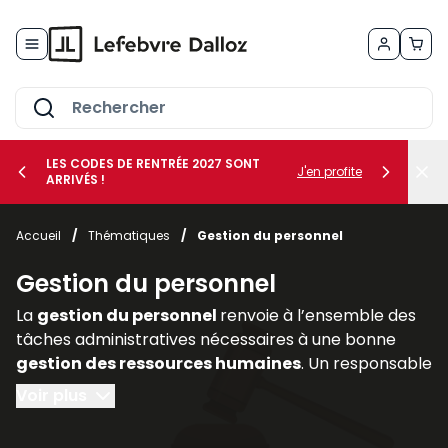
Allez au contenu
LES CODES DE RENTRÉE 2027 SONT
J'en profite
ARRIVÉS !
her le sous-menu Vos métiers
Accueil
/
Thématiques
/
Gestion du personnel
her le sous-menu Vos besoins
Gestion du personnel
La
gestion du personnel
renvoie à l’ensemble des
tâches administratives nécessaires à une bonne
gestion des ressources humaines
. Un responsable
de l’administration du personnel doit :
Voir plus
- préparer tous les documents nécessaires à une