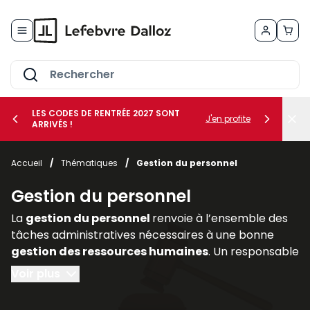
Allez au contenu
LES CODES DE RENTRÉE 2027 SONT
J'en profite
ARRIVÉS !
her le sous-menu Vos métiers
Accueil
/
Thématiques
/
Gestion du personnel
her le sous-menu Vos besoins
Gestion du personnel
La
gestion du personnel
renvoie à l’ensemble des
tâches administratives nécessaires à une bonne
gestion des ressources humaines
. Un responsable
de l’administration du personnel doit :
Voir plus
- préparer tous les documents nécessaires à une