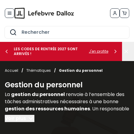
Allez au contenu
LES CODES DE RENTRÉE 2027 SONT
J'en profite
ARRIVÉS !
her le sous-menu Vos métiers
Accueil
/
Thématiques
/
Gestion du personnel
her le sous-menu Vos besoins
Gestion du personnel
La
gestion du personnel
renvoie à l’ensemble des
tâches administratives nécessaires à une bonne
gestion des ressources humaines
. Un responsable
de l’administration du personnel doit :
Voir plus
- préparer tous les documents nécessaires à une