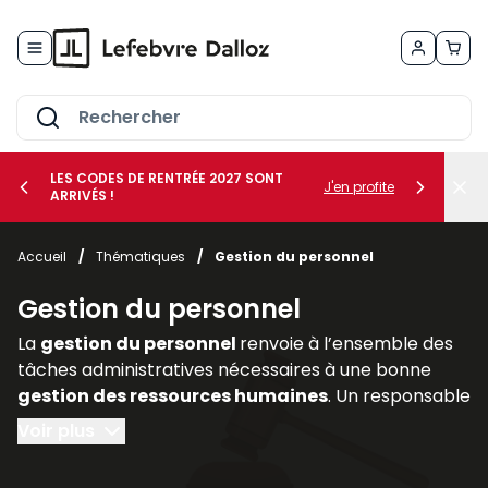
Allez au contenu
LES CODES DE RENTRÉE 2027 SONT
J'en profite
ARRIVÉS !
her le sous-menu Vos métiers
Accueil
/
Thématiques
/
Gestion du personnel
her le sous-menu Vos besoins
Gestion du personnel
La
gestion du personnel
renvoie à l’ensemble des
tâches administratives nécessaires à une bonne
gestion des ressources humaines
. Un responsable
de l’administration du personnel doit :
Voir plus
- préparer tous les documents nécessaires à une