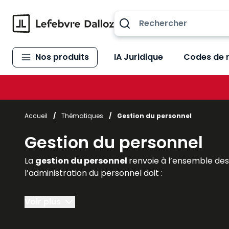
Allez au contenu
Nos produits
IA Juridique
Codes de 
Accueil
/
Thématiques
/
Gestion du personnel
Gestion du personnel
La
gestion du personnel
renvoie à l’ensemble de
l’administration du personnel doit :
- préparer tous les documents nécessaires à une
Voir plus
- gérer et
suivre l’activité
, le
temps de travail
, 