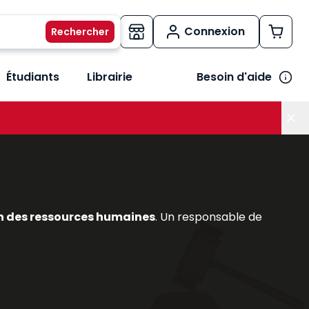
Connexion
Étudiants
Librairie
Besoin d'aide
os métiers
her le sous-menu Vos besoins
n des ressources humaines
. Un responsable de
du
contrat de travail
, DPAE, etc.);
 besoin des tableaux de bord sociaux;