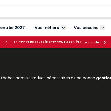
rentrée 2027
Vos métiers
Vos besoins
Afficher le sous-menu V
Affic
LES CODES DE RENTRÉE 2027 SONT ARRIVÉS !
J'en profite
s tâches administratives nécessaires à une bonne
gestio
 embauche (
rédaction d’une promesse d’embauche
, 
les absences et les
congés des salariés
en élaborant, au