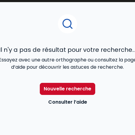
législation et
réglementation sociales
(
prévention des
négociation d’une rupture conventionnelle
, autre
rup
smes extérieurs à l’entreprise
(DIRECCTE, Urssaf, Médeci
Il n'y a pas de résultat pour votre recherche..
Essayez avec une autre orthographe ou consultez la pag
d’aide pour découvrir les astuces de recherche.
Nouvelle recherche
Consulter l’aide