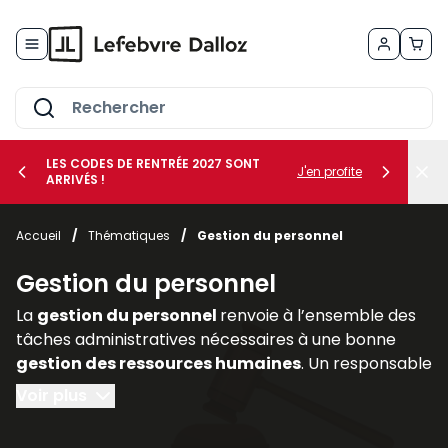
Allez au contenu
LES CODES DE RENTRÉE 2027 SONT
J'en profite
ARRIVÉS !
her le sous-menu Vos métiers
Accueil
/
Thématiques
/
Gestion du personnel
her le sous-menu Vos besoins
Gestion du personnel
La
gestion du personnel
renvoie à l’ensemble des
tâches administratives nécessaires à une bonne
gestion des ressources humaines
. Un responsable
de l’administration du personnel doit :
Voir plus
- préparer tous les documents nécessaires à une