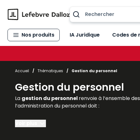
Allez au contenu
Nos produits
IA Juridique
Codes de 
Accueil
/
Thématiques
/
Gestion du personnel
Gestion du personnel
La
gestion du personnel
renvoie à l’ensemble de
l’administration du personnel doit :
- préparer tous les documents nécessaires à une
Voir plus
- gérer et
suivre l’activité
, le
temps de travail
, 