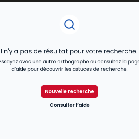
législation et
réglementation sociales
(
prévention des
négociation d’une rupture conventionnelle
, autre
rup
smes extérieurs à l’entreprise
(DIRECCTE, Urssaf, Médeci
Il n'y a pas de résultat pour votre recherche..
Essayez avec une autre orthographe ou consultez la pag
d’aide pour découvrir les astuces de recherche.
Nouvelle recherche
Consulter l’aide