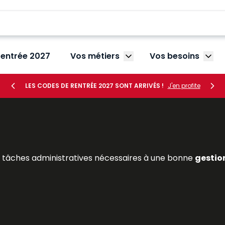
rentrée 2027
Vos métiers
Vos besoins
Afficher le sous-menu V
Affic
LES CODES DE RENTRÉE 2027 SONT ARRIVÉS !
J'en profite
s tâches administratives nécessaires à une bonne
gestio
 embauche (
rédaction d’une promesse d’embauche
, 
les absences et les
congés des salariés
en élaborant, au