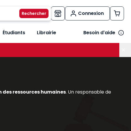
Connexion
Étudiants
Librairie
Besoin d'aide
os métiers
her le sous-menu Vos besoins
n des ressources humaines
. Un responsable de
du
contrat de travail
, DPAE, etc.);
 besoin des tableaux de bord sociaux;