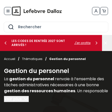
Allez au contenu
LES CODES DE RENTRÉE 2027 SONT
J'en profite
ARRIVÉS !
her le sous-menu Vos métiers
Accueil
/
Thématiques
/
Gestion du personnel
her le sous-menu Vos besoins
Gestion du personnel
La
gestion du personnel
renvoie à l’ensemble des
tâches administratives nécessaires à une bonne
gestion des ressources humaines
. Un responsable
de l’administration du personnel doit :
Voir plus
- préparer tous les documents nécessaires à une