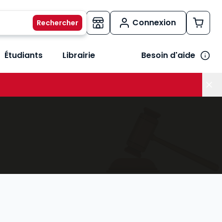
Connexion
Étudiants
Librairie
Besoin d'aide
os métiers
her le sous-menu Vos besoins