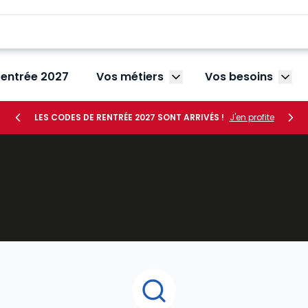
rentrée 2027
Vos métiers
Vos besoins
Afficher le sous-menu V
Affic
LES CODES DE RENTRÉE 2027 SONT ARRIVÉS !
J'en profite