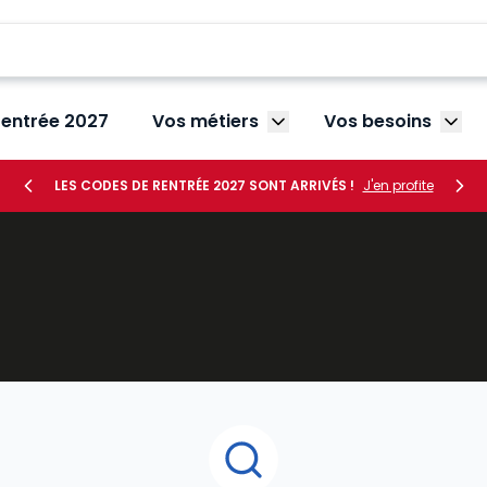
rentrée 2027
Vos métiers
Vos besoins
Afficher le sous-menu V
Affic
LES CODES DE RENTRÉE 2027 SONT ARRIVÉS !
J'en profite