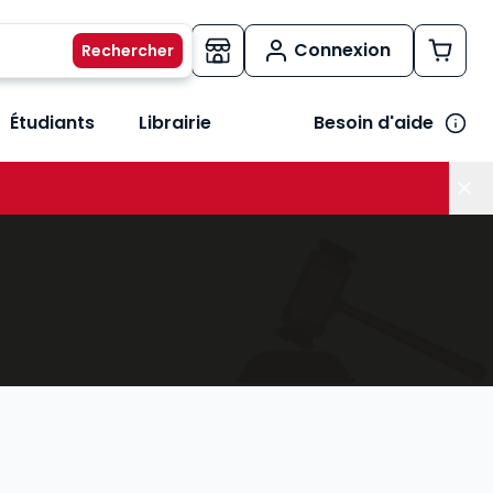
Connexion
Étudiants
Librairie
Besoin d'aide
os métiers
her le sous-menu Vos besoins