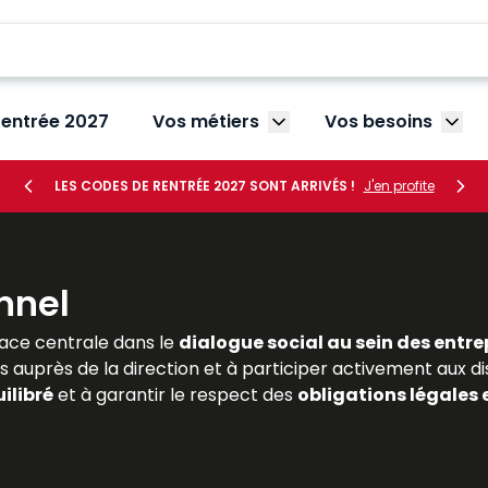
rentrée 2027
Vos métiers
Vos besoins
Afficher le sous-menu V
Affic
LES CODES DE RENTRÉE 2027 SONT ARRIVÉS !
J'en profite
nnel
ace centrale dans le
dialogue social au sein des entre
s auprès de la direction et à participer activement aux di
ilibré
et à garantir le respect des
obligations légales 
ivent maîtriser les règles encadrant leur désignation, leurs 
es
et complètes sur le
droit de la représentation du pe
lle. Dans un contexte marqué par la
transformation du t