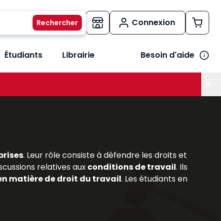
Connexion
Étudiants
Librairie
Besoin d'aide
os métiers
her le sous-menu Vos besoins
prises
. Leur rôle consiste à défendre les droits et
scussions relatives aux
conditions de travail
. Ils
en matière de droit du travail
. Les étudiants en
prérogatives et leurs missions. Les
ouvrages
rsonnel,
permettant de comprendre les enjeux
ravail
et les
évolutions législatives
, les