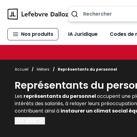
Allez au contenu
Nos produits
IA Juridique
Codes de 
Accueil
/
Métiers
/
Représentants du personnel
Représentants du perso
Les
représentants du personnel
occupent une pl
intérêts des salariés, à relayer leurs préoccupation
contribuent ainsi à
instaurer un climat social équ
droit, les juristes d’entreprise et les praticiens do
Voir plus
Lefebvre Dalloz
offrent des
analyses actualisé
juridiques et pratiques de cette fonction essentie