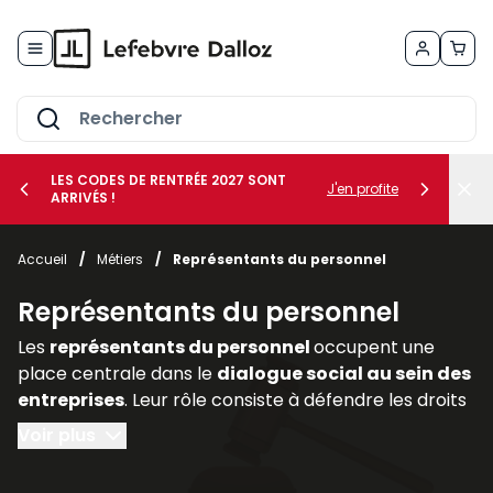
Allez au contenu
LES CODES DE RENTRÉE 2027 SONT
J'en profite
ARRIVÉS !
her le sous-menu Vos métiers
Accueil
/
Métiers
/
Représentants du personnel
her le sous-menu Vos besoins
Représentants du personnel
Les
représentants du personnel
occupent une
place centrale dans le
dialogue social au sein des
entreprises
. Leur rôle consiste à défendre les droits
et intérêts des salariés, à relayer leurs
Voir plus
préoccupations auprès de la direction et à
participer activement aux discussions relatives aux