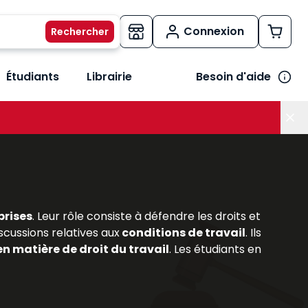
Connexion
Étudiants
Librairie
Besoin d'aide
os métiers
her le sous-menu Vos besoins
prises
. Leur rôle consiste à défendre les droits et
scussions relatives aux
conditions de travail
. Ils
en matière de droit du travail
. Les étudiants en
prérogatives et leurs missions. Les
ouvrages
rsonnel,
permettant de comprendre les enjeux
ravail
et les
évolutions législatives
, les