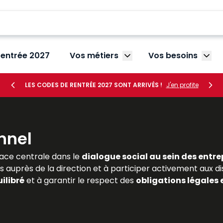
rentrée 2027
Vos métiers
Vos besoins
Afficher le sous-menu V
Affic
LES CODES DE RENTRÉE 2027 SONT ARRIVÉS !
J'en profite
nnel
ace centrale dans le
dialogue social au sein des entre
s auprès de la direction et à participer activement aux di
ilibré
et à garantir le respect des
obligations légales 
ivent maîtriser les règles encadrant leur désignation, leurs 
es
et complètes sur le
droit de la représentation du pe
lle. Dans un contexte marqué par la
transformation du t