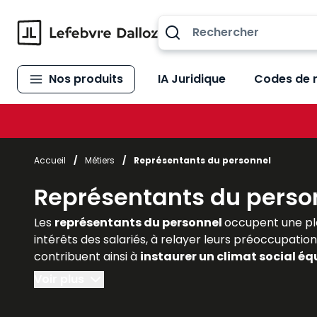
Allez au contenu
Nos produits
IA Juridique
Codes de 
Accueil
/
Métiers
/
Représentants du personnel
Représentants du perso
Les
représentants du personnel
occupent une pl
intérêts des salariés, à relayer leurs préoccupation
contribuent ainsi à
instaurer un climat social équ
droit, les juristes d’entreprise et les praticiens do
Voir plus
Lefebvre Dalloz
offrent des
analyses actualisé
juridiques et pratiques de cette fonction essentie