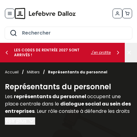
Allez au contenu
LES CODES DE RENTRÉE 2027 SONT
J'en profite
ARRIVÉS !
her le sous-menu Vos métiers
Accueil
/
Métiers
/
Représentants du personnel
her le sous-menu Vos besoins
Représentants du personnel
Les
représentants du personnel
occupent une
place centrale dans le
dialogue social au sein des
entreprises
. Leur rôle consiste à défendre les droits
et intérêts des salariés, à relayer leurs
Voir plus
préoccupations auprès de la direction et à
participer activement aux discussions relatives aux