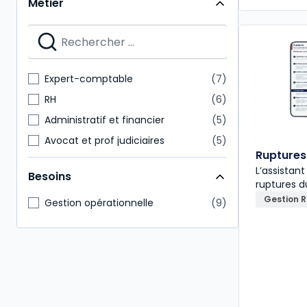
Métier
Expert-comptable
7
RH
6
Administratif et financier
5
Avocat et prof judiciaires
5
Ruptures 
Commissaire aux comptes
5
L’assistant
Besoins
Juridique
5
ruptures d
Gestion 
Notaire
3
Gestion opérationnelle
9
Paie
3
Conseiller en gestion patrimoine
2
Hygiène Sécurité Environnement
2