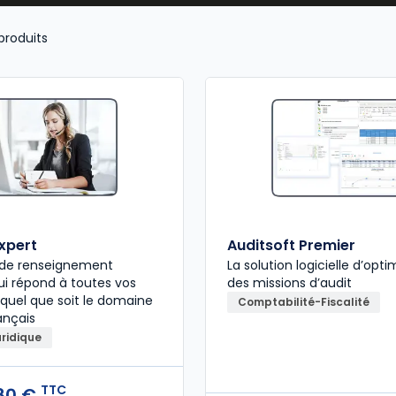
produits
expert
Auditsoft Premier
e de renseignement
La solution logicielle d’opti
qui répond à toutes vos
des missions d’audit
 quel que soit le domaine
Comptabilité-Fiscalité
ançais
uridique
TTC
80 €