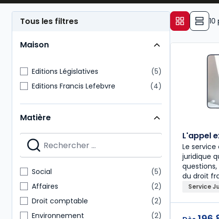
Tous les filtres
10
Maison
Editions Législatives
5
Editions Francis Lefebvre
4
Matière
L'appel 
Le servic
juridique 
questions,
Social
5
du droit fr
Affaires
2
Service J
Droit comptable
2
Environnement
2
196,