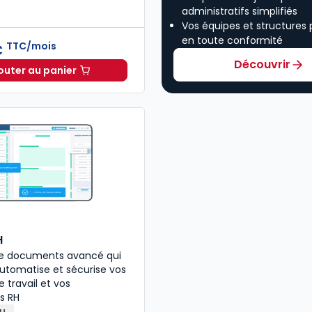
administratifs simplifiés
Vos équipes et structures
en toute conformité
TTC/mois
€
Découvrir
outer au panier
Ruptures du contrat de travail à 212,16 €
TTC/mois
H
 de documents avancé qui
 automatise et sécurise vos
 travail et vos
s RH