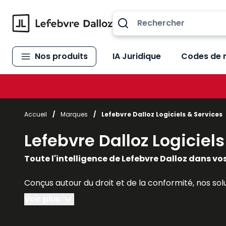
Allez au contenu
Nos produits
IA Juridique
Codes de 
Accueil
/
Marques
/
Lefebvre Dalloz Logiciels & Services
Lefebvre Dalloz Logiciel
Toute l'intelligence de Lefebvre Dalloz dans vos
Conçus autour du droit et de la conformité, nos so
Voir plus