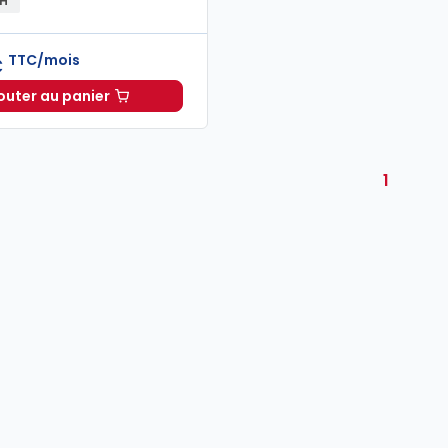
RH
TTC/mois
€
outer au panier
Oppus RH à 86,00 €
TTC/mois
1