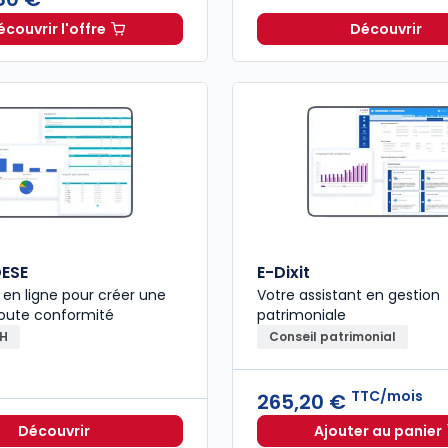
écouvrir l'offre
Découvrir
L'appel expert à partir de
Dès
196,80 €
TTC
ESE
E-Dixit
n en ligne pour créer une
Votre assistant en gestion
toute conformité
patrimoniale
RH
Conseil patrimonial
TTC/mois
265,20 €
Découvrir
Ajouter au panier
E-Dixit 