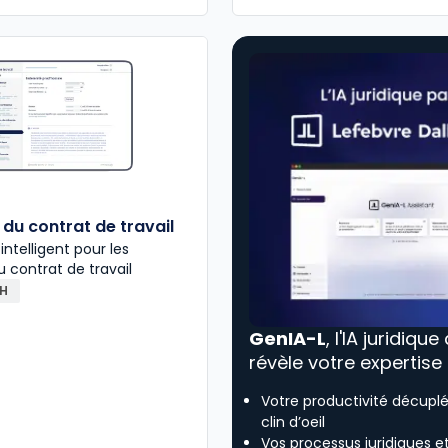
du contrat de travail
 intelligent pour les
u contrat de travail
RH
GenIA-L
, l'IA juridique
révèle votre expertise
Votre productivité décupl
clin d’oeil
Vos processus juridiques e