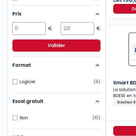
Dès
Fiscal
2
D
Prix
Patrimoine
2
Action sociale
1
Droit civil
1
Droit public
1
Valider
ESG/Compliance
1
Format
Logiciel
9
Smart BD
La solutio
BDESE en 
Essai gratuit
Gestion 
Non
10