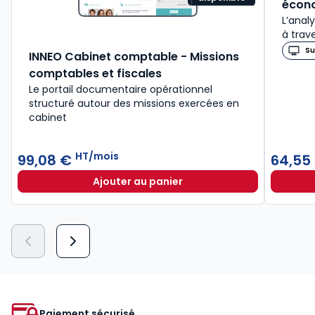
écon
L’anal
à trav
Su
INNEO Cabinet comptable - Missions
comptables et fiscales
Le portail documentaire opérationnel
structuré autour des missions exercées en
cabinet
HT/mois
99,08 €
64,55
Ajouter au panier
INNEO Cabinet comptable - Missio
Paiement sécurisé