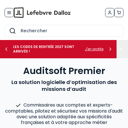
Allez au contenu
LES CODES DE RENTRÉE 2027 SONT
J'en profite
ARRIVÉS !
her le sous-menu Vos métiers
Auditsoft Premier
her le sous-menu Vos besoins
La solution logicielle d’optimisation des
missions d’audit
Commissaires aux comptes et experts-
comptables, pilotez et sécurisez vos missions d'audit
avec une solution adaptée aux spécificités
françaises et à votre approche métier