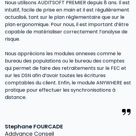
Nous utilisons AUDITSOFT PREMIER depuis 8 ans. Il est
A
intuitif, facile de prise en main et il est régulièrement
d'
actualisé, tant sur le plan réglementaire que sur le
in
plan ergonomique. Pour nous, il est important d’être
f
capable de matérialiser correctement l’analyse de
no
risque.
di
l
Nous apprécions les modules annexes comme le
bureau des populations ou le bureau des comptes
La
qui permet de faire des retraitements sur le FEC et
e
sur les DSN afin d’avoir toutes les écritures
e
comptables du client. Enfin, le module ANYWHERE est
d
pratique pour effectuer les synchronisations à
distance.
N
C
Stephane FOURCADE
Addvance Conseil