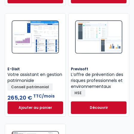
E-Dixit
Previsoft
Votre assistant en gestion
L’offre de prévention des
patrimoniale
risques professionnels et
environnementaux
Conseil patrimonial
HSE
TTC/mois
265,20 €
Ajouter au panier
Découvrir
E-Dixit à 265,20 €
TTC/mois