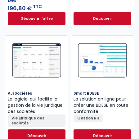
Dès
TTC
196,80 €
Découvrir l'offre
Découvrir
L'appel expert à partir de
Dès
196,80 €
TTC
AJi Sociétés
Smart BDESE
Le logiciel qui facilite la
La solution en ligne pour
gestion de la vie juridique
créer une BDESE en toute
des sociétés
conformité
Vie juridique des
Gestion RH
sociétés
Découvrir
Découvrir