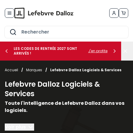
Allez au contenu
LES CODES DE RENTRÉE 2027 SONT
J'en profite
ARRIVÉS !
her le sous-menu Vos métiers
Accueil
/
Marques
/
Lefebvre Dalloz Logiciels & Services
her le sous-menu Vos besoins
Lefebvre Dalloz Logiciels &
Services
Toute l'intelligence de Lefebvre Dalloz dans vos
logiciels.
Conçus autour du droit et de la conformité, nos
Voir plus
solutions logicielles et nos services vous