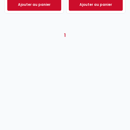
Ajouter au panier
Ajouter au panier
Oppus Expert à 121,00 €
TTC/mois
Oppus RH à 86,00
1